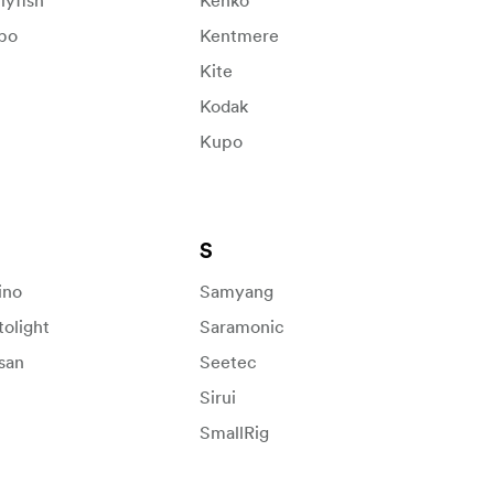
lyfish
Kenko
bo
Kentmere
Kite
Kodak
Kupo
S
ino
Samyang
tolight
Saramonic
san
Seetec
Sirui
SmallRig