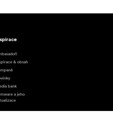
nspirace
basadoři
spirace & obsah
ampaně
vinky
dia bank
rmware a jeho
tualizace