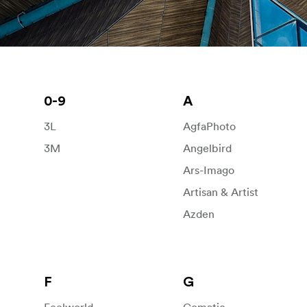
0-9
A
3L
AgfaPhoto
3M
Angelbird
Ars-Imago
Artisan & Artist
Azden
F
G