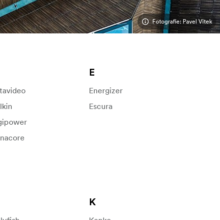
Fotografie: Pavel Vitek
E
tavideo
Energizer
lkin
Escura
gipower
nacore
K