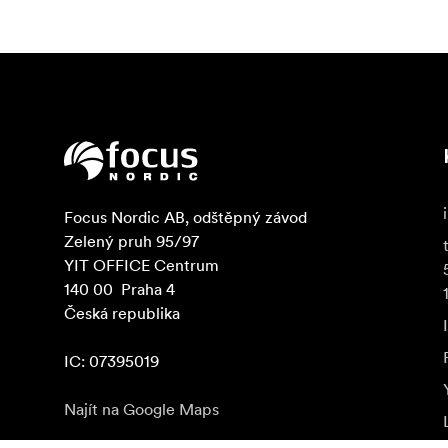
Focus Nordic AB, odštěpný závod

Zelený pruh 95/97

YIT OFFICE Centrum

140 00  Praha 4

Česká republika

IC: 07395019
Najít na Google Maps