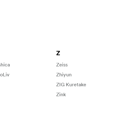
Z
shica
Zeiss
loLiv
Zhiyun
ZIG Kuretake
Zink