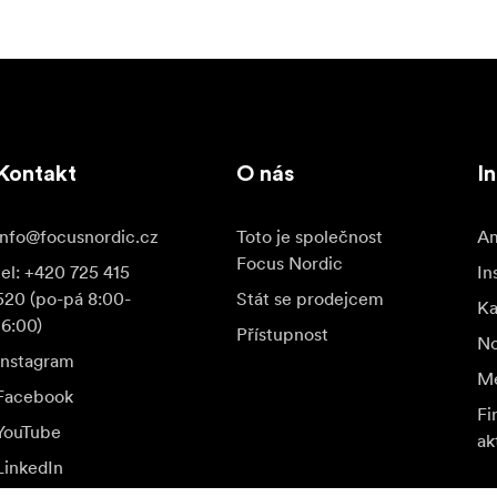
Kontakt
O nás
I
info@focusnordic.cz
Toto je společnost
Am
Focus Nordic
tel: +420 725 415
In
520 (po-pá 8:00-
Stát se prodejcem
K
16:00)
Přístupnost
No
Instagram
Me
Facebook
Fi
YouTube
ak
LinkedIn