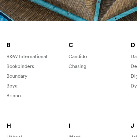
B
C
D
B&W International
Candido
Da
Bookbinders
Chasing
De
Boundary
Di
Boya
Dy
Brinno
H
I
J