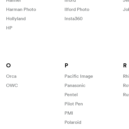
Hähnel
Ilford
Jel
Harman Photo
Ilford Photo
Jo
Hollyland
Insta360
HP
O
P
R
Orca
Pacific Image
Rh
OWC
Panasonic
Ro
Pentel
Ru
Pilot Pen
PMI
Polaroid