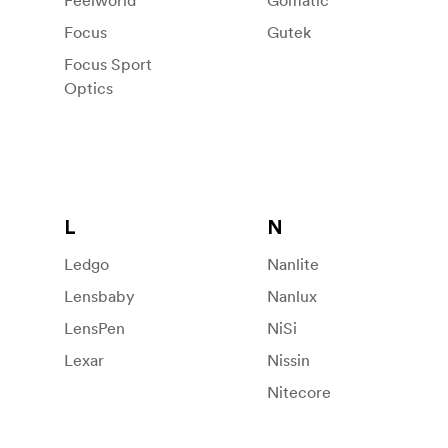
Feelworld
Gomatic
Focus
Gutek
Focus Sport
Optics
L
N
Ledgo
Nanlite
Lensbaby
Nanlux
LensPen
NiSi
Lexar
Nissin
Nitecore