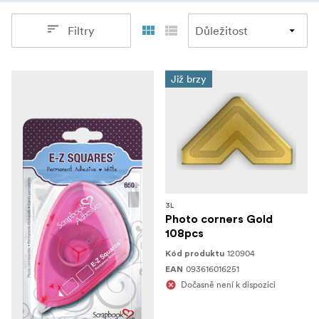
Filtry
Již brzy
3L
Photo corners Gold
108pcs
120904
Kód produktu
093616016251
EAN
Dočasně není k dispozici