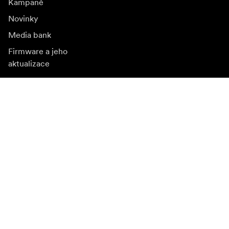
Kampaně
Novinky
Media bank
Firmware a jeho
aktualizace
Odebírat novinky
Získejte nejnovější informace o produktech, inspiraci a
speciální nabídky.
Soukromá osoba
Prodejce
Přihlásit se
Navštivte další místní trh