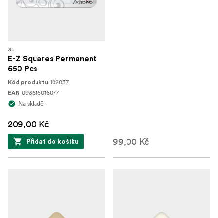
3L
E-Z Squares Permanent
650 Pcs
102037
Kód produktu
093616016077
EAN
Na skladě
209,00 Kč
99,00 Kč
Přidat do košíku