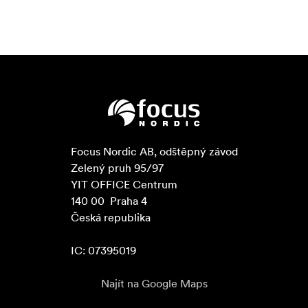
Focus Nordic AB, odštěpný závod

Zelený pruh 95/97

YIT OFFICE Centrum

140 00  Praha 4

Česká republika

IC: 07395019
Najít na Google Maps