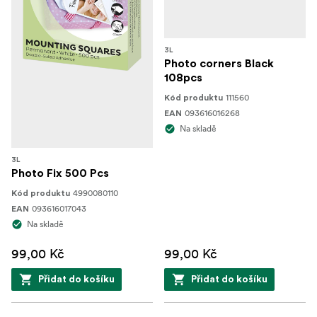
3L
Photo corners Black
108pcs
111560
Kód produktu
093616016268
EAN
Na skladě
3L
Photo Fix 500 Pcs
4990080110
Kód produktu
093616017043
EAN
Na skladě
99,00 Kč
99,00 Kč
Přidat do košíku
Přidat do košíku