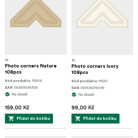
3L
3L
Photo corners Nature
Photo corners Ivory
108pcs
108pcs
111559
111561
Kód produktu
Kód produktu
093616016305
093616016299
EAN
EAN
Na skladě
Na skladě
159,00 Kč
99,00 Kč
Přidat do košíku
Přidat do košíku