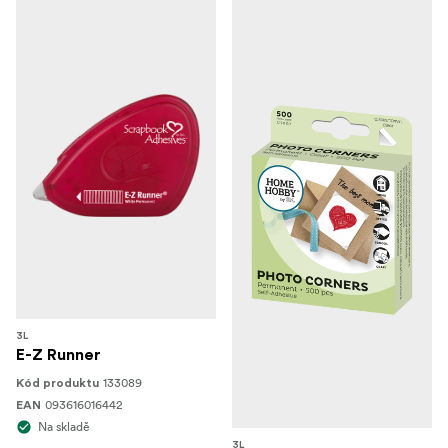
3L
E-Z Runner
133089
Kód produktu
093616016442
EAN
Na skladě
3L