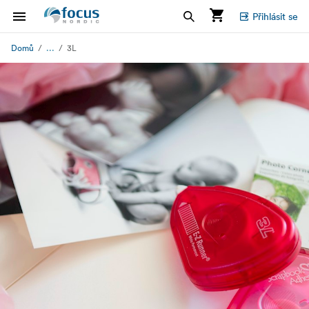
Přihlásit se
...
Domů
3L