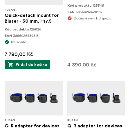
125546
Kód produktu
RUSAN
3856026439273
EAN
Quick-detach mount for
Dočasně není k dispozici
Blaser - 30 mm, H17.5
125826
Kód produktu
3856026439518
EAN
Na skladě
7 790,00 Kč
4 390,00 Kč
Přidat do košíku
RUSAN
RUSAN
Q-R adapter for devices
Q-R adapter for devices