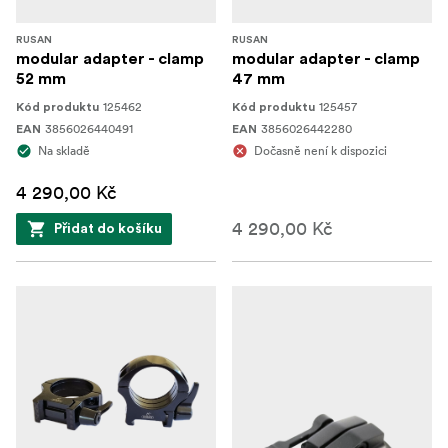
RUSAN
RUSAN
modular adapter - clamp
modular adapter - clamp
52 mm
47 mm
125462
125457
Kód produktu
Kód produktu
3856026440491
3856026442280
EAN
EAN
Na skladě
Dočasně není k dispozici
4 290,00 Kč
4 290,00 Kč
Přidat do košíku