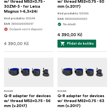
w/ thread M52x0.75 -
w/ thread M52x0.75 - 50
30ZM-3 - for Leica
mm (v.2017)
Magnus 1-6,3x24i
125565
Kód produktu
125548
Kód produktu
3856026400020
EAN
3856026439297
EAN
Na skladě
Dočasně není k dispozici
4 390,00 Kč
4 390,00 Kč
Přidat do košíku
RUSAN
RUSAN
Q-R adapter for devices
Q-R adapter for devices
w/ thread M52x0.75 - 56
w/ thread M52x0.75 - 63
mm (v.2017)
mm (v.2017)