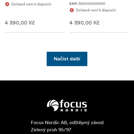
3856026439280
Dočasně není k dispozici
EAN
Dočasně není k dispozici
4 390,00 Kč
4 390,00 Kč
Načíst další
Focus Nordic AB, odštěpný závod

Zelený pruh 95/97
