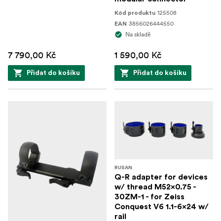
125508
Kód produktu
3856026444550
EAN
Na skladě
7 790,00 Kč
1 590,00 Kč
Přidat do košíku
Přidat do košíku
RUSAN
Q-R adapter for devices
w/ thread M52x0.75 -
30ZM-1 - for Zeiss
Conquest V6 1.1-6x24 w/
rail