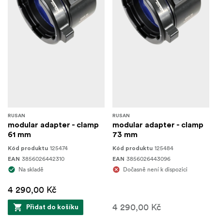
RUSAN
RUSAN
modular adapter - clamp
modular adapter - clamp
61 mm
73 mm
125474
125484
Kód produktu
Kód produktu
3856026442310
3856026443096
EAN
EAN
Na skladě
Dočasně není k dispozici
4 290,00 Kč
4 290,00 Kč
Přidat do košíku