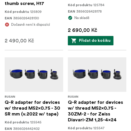
thumb screw, H17
125784
Kód produktu
3856026428178
125809
EAN
Kód produktu
Na skladě
3856026428130
EAN
Dočasně není k dispozici
2 690,00 Kč
2 490,00 Kč
Přidat do košíku
RUSAN
RUSAN
Q-R adapter for devices
Q-R adapter for devices
w/ thread M52x0.75 - 30
w/ thread M52x0.75 -
SR mm (v.2022 w/ tape)
30ZM-2 - for Zeiss
Diavari-ZM 1,25-4x24
125545
Kód produktu
125547
3856026442402
Kód produktu
EAN