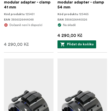
modular adapter - clamp
modular adapter - clamp
41 mm
54 mm
125451
125465
Kód produktu
Kód produktu
3856026444048
3856026440026
EAN
EAN
Dočasně není k dispozici
Na skladě
4 290,00 Kč
4 290,00 Kč
Přidat do košíku