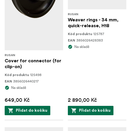
RUSAN
Weaver rings - 34 mm,
quick-release, H18
125787
Kód produktu
3856026428383
EAN
Na skladě
RUSAN
Cover for connector (for
clip-on)
125498
Kód produktu
3856026440217
EAN
Na skladě
649,00 Kč
2 890,00 Kč
Přidat do košíku
Přidat do košíku