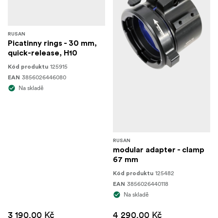
RUSAN
Picatinny rings - 30 mm,
quick-release, H10
125915
Kód produktu
3856026446080
EAN
Na skladě
RUSAN
modular adapter - clamp
67 mm
125482
Kód produktu
3856026440118
EAN
Na skladě
3 190,00 Kč
4 290,00 Kč