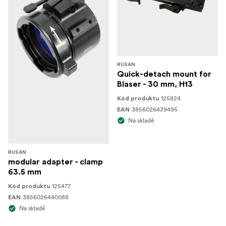
RUSAN
Quick-detach mount for
Blaser - 30 mm, H13
125824
Kód produktu
3856026439495
EAN
Na skladě
RUSAN
modular adapter - clamp
63.5 mm
125477
Kód produktu
3856026440088
EAN
Na skladě