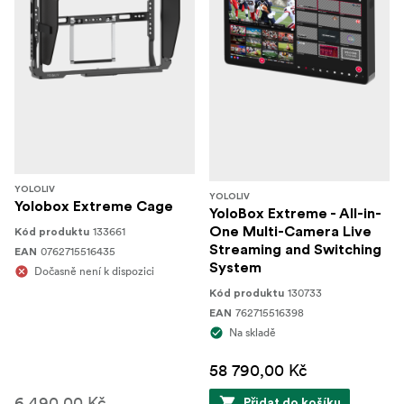
YOLOLIV
YOLOLIV
Yolobox Extreme Cage
YoloBox Extreme - All-in-
133661
One Multi-Camera Live
Kód produktu
Streaming and Switching
0762715516435
EAN
System
Dočasně není k dispozici
130733
Kód produktu
762715516398
EAN
Na skladě
58 790,00 Kč
6 490,00 Kč
Přidat do košíku