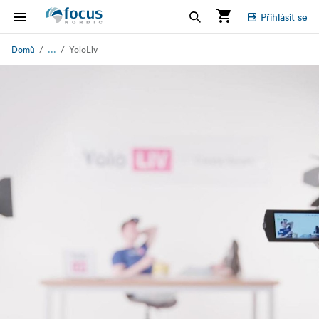
Přihlásit se
...
Domů
YoloLiv