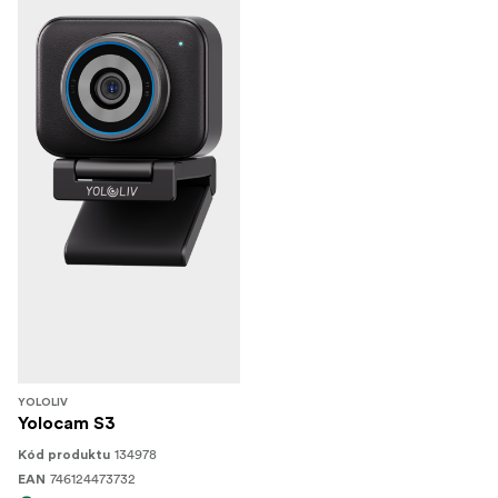
YOLOLIV
Yolocam S3
134978
Kód produktu
746124473732
EAN