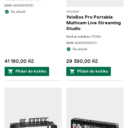
664918139131
EAN
Na skladě
YOLOLIV
YoloBox Pro Portable
Multicam Live Streaming
Studio
117065
Kód produktu
664918139070
EAN
Na skladě
41 190,00 Kč
29 390,00 Kč
Přidat do košíku
Přidat do košíku