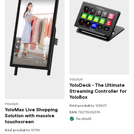
YOLOLIV
YoloDeck - The Ultimate
Streaming Controller for
YoloBox
YOLOLIV
128607
Kód produktu
YoloMax Live Shopping
762715516374
EAN
Solution with massive
Na skladě
touchscreen
121114
Kód produktu