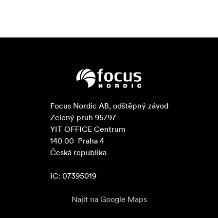
Focus Nordic AB, odštěpný závod

Zelený pruh 95/97

YIT OFFICE Centrum

140 00  Praha 4

Česká republika

IC: 07395019
Najít na Google Maps