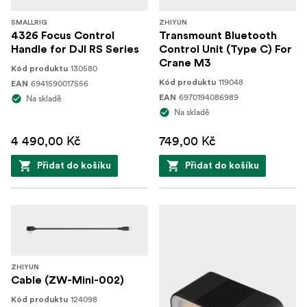
SMALLRIG
ZHIYUN
4326 Focus Control
Transmount Bluetooth
Handle for DJI RS Series
Control Unit (Type C) For
Crane M3
130580
Kód produktu
119048
6941590017556
Kód produktu
EAN
6970194086989
Na skladě
EAN
Na skladě
4 490,00 Kč
749,00 Kč
Přidat do košíku
Přidat do košíku
ZHIYUN
Cable (ZW-Mini-002)
124098
Kód produktu