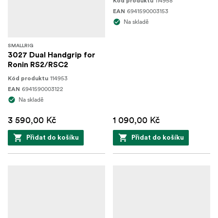
114958
Kód produktu
6941590003153
EAN
Na skladě
SMALLRIG
3027 Dual Handgrip for
Ronin RS2/RSC2
114953
Kód produktu
6941590003122
EAN
Na skladě
3 590,00 Kč
1 090,00 Kč
Přidat do košíku
Přidat do košíku