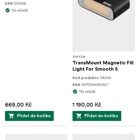
124098
EAN
Na skladě
ZHIYUN
TransMount Magnetic Fill
Light For Smooth 5
118043
Kód produktu
6970194086927
EAN
Na skladě
669,00 Kč
1 190,00 Kč
Přidat do košíku
Přidat do košíku