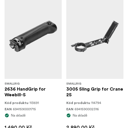
SMALLRIG
SMALLRIG
2636 HandGrip for
3005 Sling Grip for Crane
Weebill-S
2S
113691
114794
Kód produktu
Kód produktu
6941590001715
6941590002316
EAN
EAN
Na skladě
Na skladě
1 490,00 Kč
2 890,00 Kč