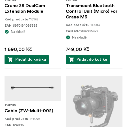
ZHIYUN
ZHIYUN
Crane 2S DualCam
Transmount Bluetooth
Extension Module
Control Unit (Micro) For
Crane M3
115175
Kód produktu
119047
6970194086385
Kód produktu
EAN
6970194086972
Na skladě
EAN
Na skladě
1 690,00 Kč
749,00 Kč
Přidat do košíku
Přidat do košíku
ZHIYUN
Cable (ZW-Multi-002)
124096
Kód produktu
124096
EAN