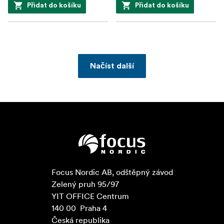
Přidat do košíku
Přidat do košíku
Načíst další
Focus Nordic AB, odštěpný závod

Zelený pruh 95/97

YIT OFFICE Centrum

140 00  Praha 4

Česká republika
