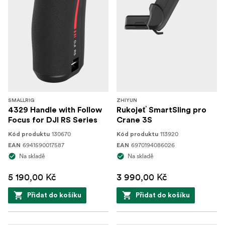
SMALLRIG
ZHIYUN
4329 Handle with Follow
Rukojeť SmartSling pro
Focus for DJI RS Series
Crane 3S
130670
113920
Kód produktu
Kód produktu
6941590017587
6970194086026
EAN
EAN
Na skladě
Na skladě
5 190,00 Kč
3 990,00 Kč
Přidat do košíku
Přidat do košíku