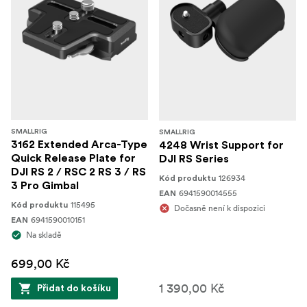
SMALLRIG
SMALLRIG
3162 Extended Arca-Type
4248 Wrist Support for
Quick Release Plate for
DJI RS Series
DJI RS 2 / RSC 2 RS 3 / RS
126934
Kód produktu
3 Pro Gimbal
6941590014555
EAN
115495
Kód produktu
Dočasně není k dispozici
6941590010151
EAN
Na skladě
699,00 Kč
1 390,00 Kč
Přidat do košíku