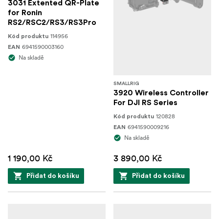
3031 Extented QR-Plate
for Ronin
RS2/RSC2/RS3/RS3Pro
114956
Kód produktu
6941590003160
EAN
Na skladě
SMALLRIG
3920 Wireless Controller
For DJI RS Series
120828
Kód produktu
6941590009216
EAN
Na skladě
1 190,00 Kč
3 890,00 Kč
Přidat do košíku
Přidat do košíku