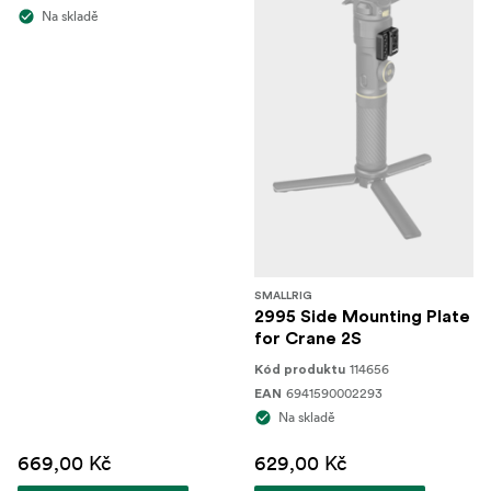
Na skladě
SMALLRIG
2995 Side Mounting Plate
for Crane 2S
114656
Kód produktu
6941590002293
EAN
Na skladě
669,00 Kč
629,00 Kč