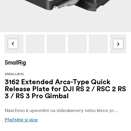
SMALLRIG
3162 Extended Arca-Type Quick
Release Plate for DJI RS 2 / RSC 2 RS
3 / RS 3 Pro Gimbal
Navrženo k upevnění na videokamery nebo klece pro kamery pomocí šroubu 1/4"-20 a šroubu 3/8"-16, aby se zabránilo překroucení, a pasuje do gimbalů RS 2 a RSC 2.
Přečtěte si více