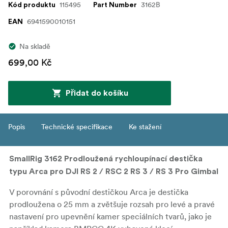
115495
3162B
Kód produktu
Part Number
6941590010151
EAN
Na skladě
699,00 Kč
Přidat do košíku
Popis
Technické specifikace
Ke stažení
SmallRig 3162 Prodloužená rychloupínací destička
typu Arca pro DJI RS 2 / RSC 2 RS 3 / RS 3 Pro Gimbal
V porovnání s původní destičkou Arca je destička
prodloužena o 25 mm a zvětšuje rozsah pro levé a pravé
nastavení pro upevnění kamer speciálních tvarů, jako je