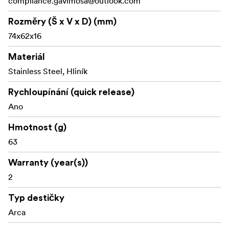
compliance.gavimosa@outlook.com
Rozměry (Š x V x D) (mm)
74x62x16
Materiál
Stainless Steel, Hliník
Rychloupínání (quick release)
Ano
Hmotnost (g)
63
Warranty (year(s))
2
Typ destičky
Arca