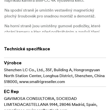
například kamera BMPCC 4K vybavená klecí.
Na spodní straně je umístěn vestavěný magnetický
plochý šroubovák pro snadnou montáž a demontáž.
Na horní straně jsou umístěny gumové podložky, které
chrání kameru a klec před poškrábáním a zvyšují tření
pro zajištění spojení.
Kompatibilita:
Technické specifikace
DJI RS 2
DJI RSC 2
Výrobce
DJI RS 3
Shenzhen LC Co., Ltd., 35F, Building A, Hongrongyuan
DJI RS 3 Pro
North Station Center, Longhua District, Shenzhen, China
518000, www.smallrigreseller.com
Balení obsahuje:
1 x Prodloužená oblouková deska
EC Rep
GAVIMOSA CONSULTORIA, SOCIEDAD
LIMITADACASTELLANA 9144, 28046 Madrid, Spain,