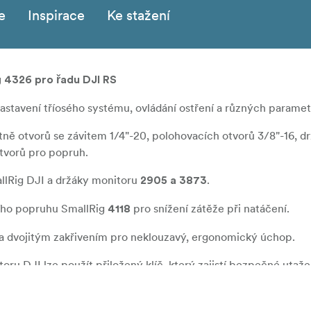
e
Inspirace
Ke stažení
g 4326 pro řadu DJI RS
tavení tříosého systému, ovládání ostření a různých paramet
ně otvorů se závitem 1/4"-20, polohovacích otvorů 3/8"-16, d
tvorů pro popruh.
allRig DJI a držáky monitoru
.
2905 a 3873
ího popruhu SmallRig
pro snížení zátěže při natáčení.
4118
na dvojitým zakřivením pro neklouzavý, ergonomický úchop.
toru DJI lze použít přiložený klíč, který zajistí bezpečné utaž