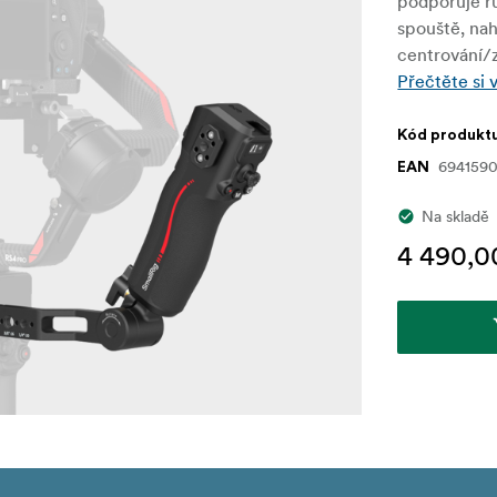
podporuje rů
spouště, nah
centrování/
Přečtěte si 
Kód produkt
694159
EAN
Na skladě
4 490,0