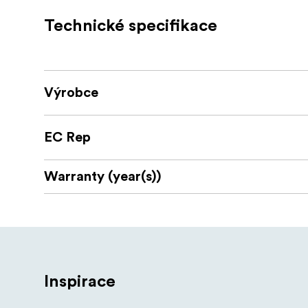
Technické specifikace
Kompatibilita:
DJI RS 2 / DJI RS 3 Pro / DJI RS 4 / D
Balení obsahuje:
Výrobce
SmallRig Sling Handle
Uživatelská příručka
EC Rep
Warranty (year(s))
Inspirace