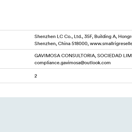
JI RS 4 Pro
Shenzhen LC Co., Ltd., 35F, Building A, Hong
Shenzhen, China 518000, www.smallrigresell
GAVIMOSA CONSULTORIA, SOCIEDAD LIMIT
compliance.gavimosa@outlook.com
2