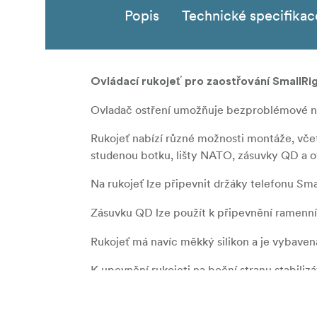
Popis
Technické specifikac
Ovládací rukojeť pro zaostřování SmallRi
Ovladač ostření umožňuje bezproblémové nas
Rukojeť nabízí různé možnosti montáže, včet
studenou botku, lišty NATO, zásuvky QD a o
Na rukojeť lze připevnit držáky telefonu Sm
Zásuvku QD lze použít k připevnění ramenn
Rukojeť má navíc měkký silikon a je vybave
K upevnění rukojeti na boční stranu stabilizá
M4.
Maximální užitečné zatížení: 6,0 kg