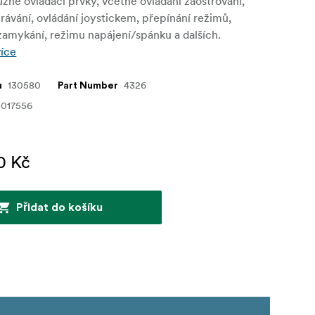
zné ovládací prvky, včetně ovládání zaostřování,
rávání, ovládání joystickem, přepínání režimů,
zamykání, režimu napájení/spánku a dalších.
více
130580
4326
u
Part Number
0017556
0 Kč
Přidat do košíku