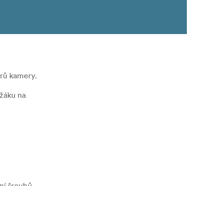
rů kamery.
ržáku na
ení šroubů