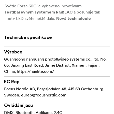
Světlo Forza 60C je vybaveno inovativním
a posunuje tak
šestibarevným systémem RGBLAC
limity LED světel ještě dále.
Nová technologie
integruje do tradičního světelného RGB zdroje další
Vyřešil
LED diody barev limetková/jantarová/azurová.
se tak základní problém neúplného barevného spektra a
Technické specifikace
dosáhlo se také ucelenějšího spektra téměř denního
světla, než jaké bylo možné pomocí světel RGBWW.
Výrobce
Světlo má při ostatním nastavení RGB/RGBW/RGBWW
Guangdong nanguang photo&video systems co., ltd, No.
vynikající výkon vykreslování barev s průměrnými
66, Jinxing East Road, Jimei District, Xiamen, Fujian,
hodnotami
a průměrnými hodnotami
CRI/TLCI 96/95
Rf
China, https://nanlite.com/
. Světlo dosahuje
95 a Rg 100 standardu TM-30
výborné rovnováhy mezi dokonalou věrností barev a ultra
EC Rep
širokým
s
rozsahem barevných teplot 1800–20000K
Focus Nordic AB, Bergsjödalen 48, 415 68 Gothenburg,
nastavením ±100 G/M. Pyšní se tak tím, že jde o první
Sweden,
eurep@focusnordic.com
světlo společnosti Nanlite s nejširším světelným
spektrem a barevným gamutem.
Ovládání jasu
DMX, Bluetooth, Aplikace, 2.4G