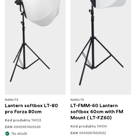
prvků na těle světla, 2.4G, aplikace a ovládání
DMX/RDM
Obsah balení:
1x LED světlo Forza 60C
1x Napájecí adaptér 15V / 6A
1x Napájecí kabel 3M
1x Reflektor RF-FMM-45-S
1x Ochranná krytka COB
1x Adaptér na bajonet Bowens
NANLITE
NANLITE
Lantern softbox LT-80
LT-FMM-60 Lantern
1x Bateriový grip
pro Forza 80cm
softbox 60cm with FM
Mount ( LT-FZ60)
114103
Kód produktu
1x Přepravní brašna
114104
6949987469568
Kód produktu
EAN
6949987469582
Na skladě
EAN