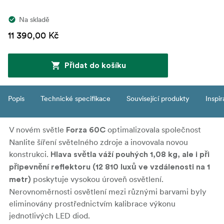
Na skladě
11 390,00 Kč
Přidat do košíku
Popis
Technické specifikace
Související produkty
Inspi
V novém světle
optimalizovala společnost
Forza 60C
Nanlite šíření světelného zdroje a inovovala novou
konstrukci.
Hlava světla váží pouhých 1,08 kg, ale i při
připevnění reflektoru (12 810 luxů ve vzdálenosti na 1
poskytuje vysokou úroveň osvětlení.
metr)
Nerovnoměrnosti osvětlení mezi různými barvami byly
eliminovány prostřednictvím kalibrace výkonu
jednotlivých LED diod.