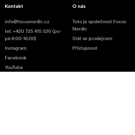
Kontakt
O nás
info@focusnordic.cz
Toto je společnost Focus
Nordic
tel: +420 725 415 520 (po-
pá 8:00-16:00)
Stát se prodejcem
Instagram
Přístupnost
Facebook
YouTube
LinkedIn
Inspirace
Ambasadoři
Inspirace & obsah
Kampaně