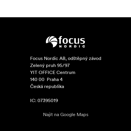
Focus Nordic AB, odštěpný závod

Zelený pruh 95/97

YIT OFFICE Centrum

140 00  Praha 4

Česká republika

IC: 07395019
Najít na Google Maps