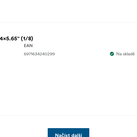
 4x5.65" (1/8)
EAN
6971634240299
Na skladě
Načíst další