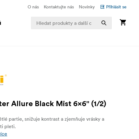
O nás
Kontaktujte nás
Novinky
Přihlásit se
ů
ter Allure Black Mist 6x6" (1/2)
tlé partie, snižuje kontrast a zjemňuje vrásky a
i pleti.
více