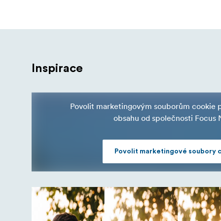
Inspirace
Povolit marketingovým souborům cookie pr
obsahu od společnosti Focus 
Povolit marketingové soubory 