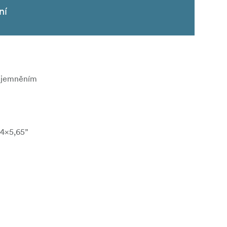
ní
 zjemněním
 4×5,65”