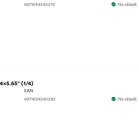
6971634240275
Na skladě
 4x5.65" (1/4)
EAN
6971634240282
Na skladě