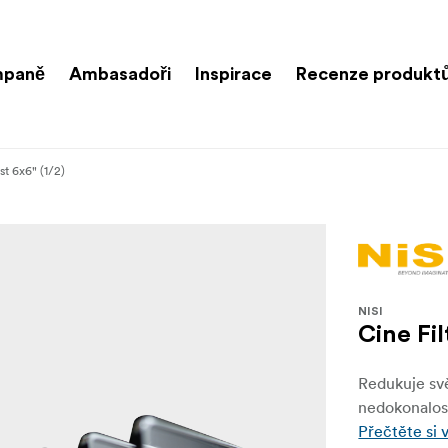
paně
Ambasadoři
Inspirace
Recenze produkt
st 6x6" (1/2)
NISI
Cine Fil
Redukuje svě
nedokonalost
Přečtěte si 