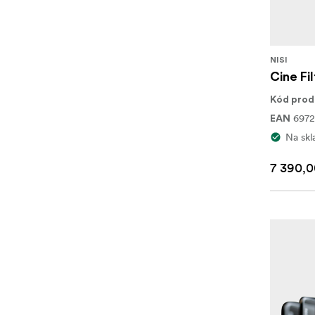
NISI
Cine Fi
Kód prod
6972
EAN
Na skl
7 390,0