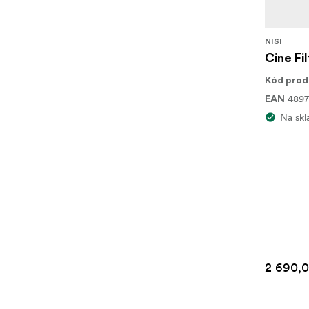
NISI
Cine Fi
Kód prod
489
EAN
Na skl
2 690,