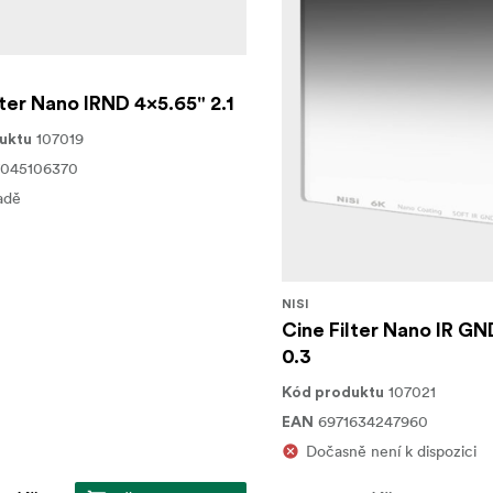
lter Nano IRND 4x5.65" 2.1
107019
uktu
7045106370
adě
NISI
Cine Filter Nano IR GN
0.3
107021
Kód produktu
6971634247960
EAN
Dočasně není k dispozici