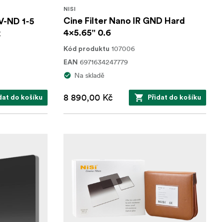
NISI
Cine Filter Nano IR GND Hard
 V-ND 1-5
4x5.65" 0.6
x
107006
Kód produktu
6971634247779
EAN
Na skladě
8 890,00 Kč
dat do košíku
Přidat do košíku