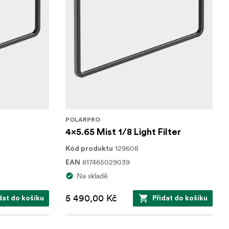
POLARPRO
4x5.65 Mist 1/8 Light Filter
129608
Kód produktu
817465029039
EAN
Na skladě
5 490,00 Kč
dat do košíku
Přidat do košíku