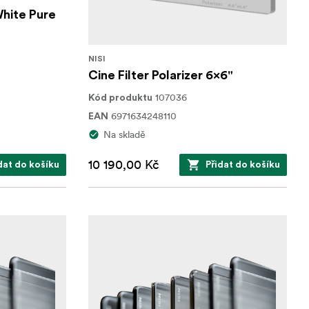
White Pure
NISI
Cine Filter Polarizer 6x6"
107036
Kód produktu
6971634248110
EAN
Na skladě
10 190,00 Kč
dat do košíku
Přidat do košíku