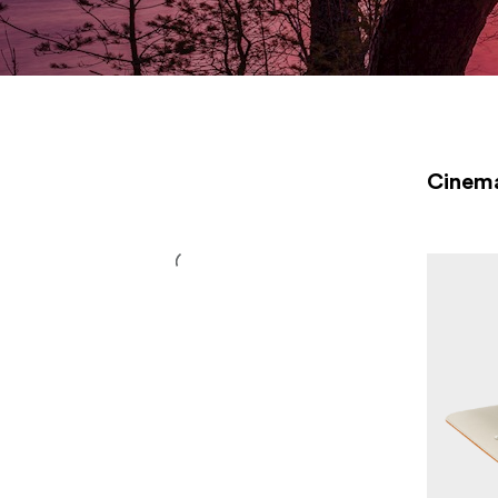
ND filtry, čiré filtry, filtry odolné proti nárazu a filtry žlutéh
od inovativní značky <a
href="https://www.focusnordic.cz/znacky/nisi/"
title="NiSi">NiSi</a>. Zde také najdete pouzdra na filtry a d
filtrů.
Cinema