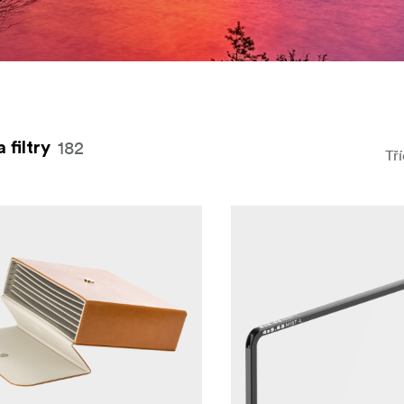
o světla
ržáky
182
 filtry
Tří