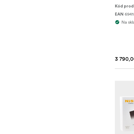
Kód prod
6941
EAN
Na skl
3 790,0