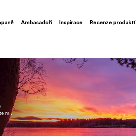
paně
Ambasadoři
Inspirace
Recenze produkt
m
te mít
hledu.
zíme
ltry,