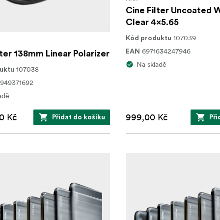
Cine Filter Uncoated 
Clear 4x5.65
107039
Kód produktu
6971634247946
EAN
lter 138mm Linear Polarizer
Na skladě
107038
uktu
949371692
adě
0 Kč
999,00 Kč
Přidat do košíku
Při