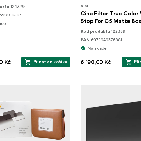
124329
NISI
uktu
Cine Filter True Color
590013237
Stop For C5 Matte Bo
adě
122389
Kód produktu
6972949375881
EAN
Na skladě
0 Kč
6 190,00 Kč
Přidat do košíku
Při