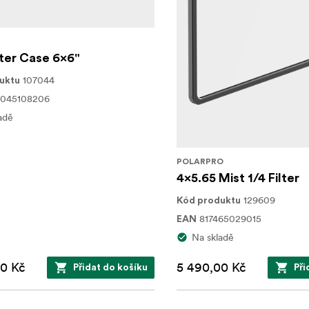
lter Case 6x6"
107044
uktu
7045108206
adě
POLARPRO
4x5.65 Mist 1/4 Filter
129609
Kód produktu
817465029015
EAN
Na skladě
00 Kč
5 490,00 Kč
Přidat do košíku
Při