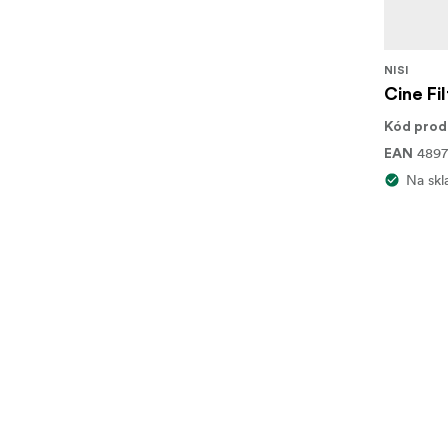
NISI
Cine Fi
Kód prod
489
EAN
Na skl