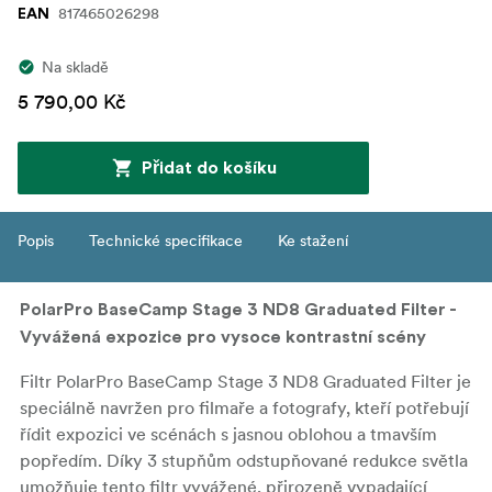
817465026298
EAN
Na skladě
5 790,00 Kč
Přidat do košíku
Popis
Technické specifikace
Ke stažení
PolarPro BaseCamp Stage 3 ND8 Graduated Filter -
Vyvážená expozice pro vysoce kontrastní scény
Filtr PolarPro BaseCamp Stage 3 ND8 Graduated Filter je
speciálně navržen pro filmaře a fotografy, kteří potřebují
řídit expozici ve scénách s jasnou oblohou a tmavším
popředím. Díky 3 stupňům odstupňované redukce světla
umožňuje tento filtr vyvážené, přirozeně vypadající