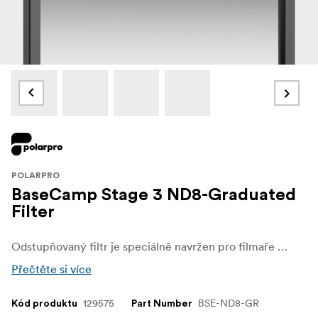
POLARPRO
BaseCamp Stage 3 ND8-Graduated
Filter
Odstupňovaný filtr je speciálně navržen pro filmaře a fotografy, kteří potřebují řídit expozici ve scénách s jasnou oblohou a tmavším popředím. Díky 3 stupňům odstupňované redukce světla umožňuje tento filtr vyvážené, přirozeně vypadající přechody expozice, takže je ideální pro krajiny, západy slunce a další vysoce kontrastní prostředí.
Přečtěte si více
129575
BSE-ND8-GR
Kód produktu
Part Number