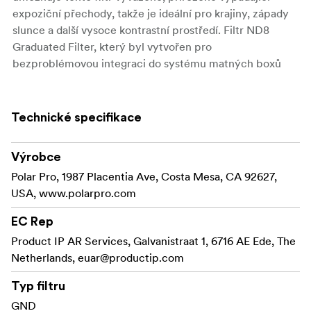
expoziční přechody, takže je ideální pro krajiny, západy
slunce a další vysoce kontrastní prostředí. Filtr ND8
Graduated Filter, který byl vytvořen pro
bezproblémovou integraci do systému matných boxů
BaseCamp, poskytuje profesionální řešení pro dosažení
rovnoměrného osvětlení ve složitých scénách.
Technické specifikace
Klíčové vlastnosti a výhody:
Třístupňová odstupňovaná redukce světla:
Výrobce
Ztmavuje pouze horní část záběru, čímž pomáhá
Polar Pro, 1987 Placentia Ave, Costa Mesa, CA 92627,
vyrovnávat expozici mezi jasnou oblohou a
USA, www.polarpro.com
zastíněným popředím.
EC Rep
Kompatibilita s matným boxem BaseCamp:
Product IP AR Services, Galvanistraat 1, 6716 AE Ede, The
Perfektně zapadá do modulárního systému
Netherlands,
euar@productip.com
BaseCamp, což umožňuje rychlé a bezpečné
nastavení v terénu.
Typ filtru
GND
Poskytuje ostré,
Vysoce kvalitní optické sklo: