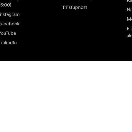
K
16:00)
Přístupnost
No
Instagram
Me
Facebook
Fi
YouTube
ak
LinkedIn
a speciální nabídky.
Nav
Přihlásit se