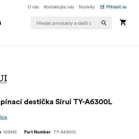
O nás
Kontaktujte nás
Novinky
Přihlásit se
ů
pínací destička Sirui TY-A6300L
více
109145
TY-A6300L
u
Part Number