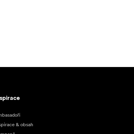
nspirace
basadoři
spirace & obsah