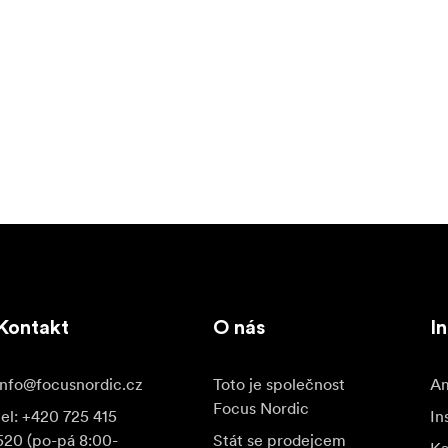
Kontakt
O nás
I
info@focusnordic.cz
Toto je společnost
Am
Focus Nordic
tel: +420 725 415
In
520 (po-pá 8:00-
Stát se prodejcem