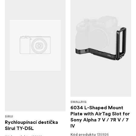
SMALLRIG
6034 L-Shaped Mount
Plate with AirTag Slot for
SIRUI
Sony Alpha 7 V / 7R V / 7
Rychloupínací destička
IV
Sirui TY-D5L
135926
Kód produktu