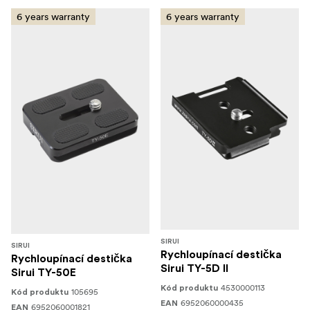
6 years warranty
6 years warranty
SIRUI
SIRUI
Rychloupínací destička
Rychloupínací destička
Sirui TY-5D II
Sirui TY-50E
4530000113
Kód produktu
105695
Kód produktu
6952060000435
EAN
6952060001821
EAN