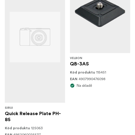
VELBON
QB-3AS
115451
Kód produktu
4907990476098
EAN
Na skladě
SIRUI
Quick Release Plate PH-
85
125063
Kód produktu
6952060025537
EAN