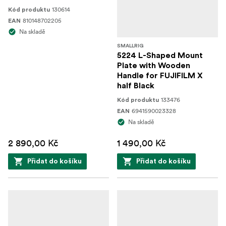
130614
Kód produktu
810148702205
EAN
Na skladě
SMALLRIG
5224 L-Shaped Mount
Plate with Wooden
Handle for FUJIFILM X
half Black
133476
Kód produktu
6941590023328
EAN
Na skladě
2 890,00 Kč
1 490,00 Kč
Přidat do košíku
Přidat do košíku