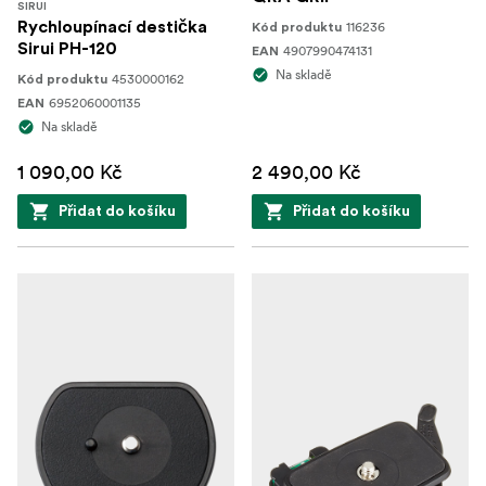
SIRUI
Rychloupínací destička
116236
Kód produktu
Sirui PH-120
4907990474131
EAN
Na skladě
4530000162
Kód produktu
6952060001135
EAN
Na skladě
1 090,00 Kč
2 490,00 Kč
Přidat do košíku
Přidat do košíku