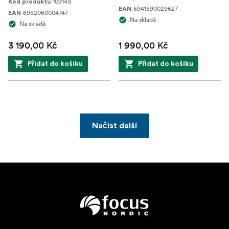
109149
Kód produktu
6941590029627
EAN
6952060004747
EAN
Na skladě
Na skladě
3 190,00 Kč
1 990,00 Kč
Přidat do košíku
Přidat do košíku
Načíst další