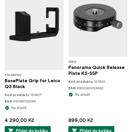
SIRUI
Panorama Quick Release
Plate KS-55P
POLARPRO
BasePlate Grip for Leica
127828
Kód produktu
Q3 Black
6952060059662
EAN
Na skladě
130607
Kód produktu
810148702045
EAN
Na skladě
4 290,00 Kč
899,00 Kč
Přidat do košíku
Přidat do košíku