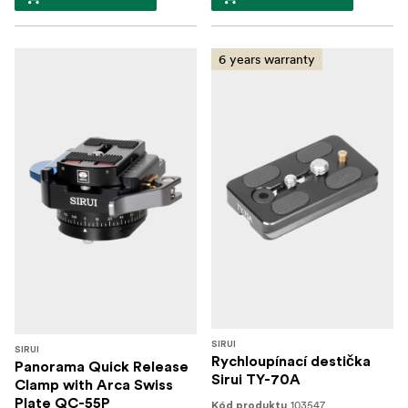
6 years warranty
SIRUI
SIRUI
Rychloupínací destička
Panorama Quick Release
Sirui TY-70A
Clamp with Arca Swiss
Plate QC-55P
103547
Kód produktu