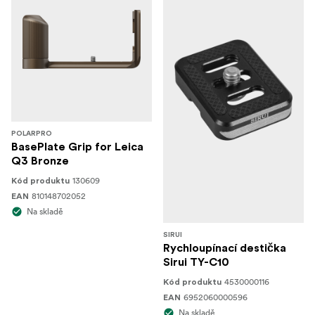
POLARPRO
BasePlate Grip for Leica
Q3 Bronze
130609
Kód produktu
810148702052
EAN
Na skladě
SIRUI
Rychloupínací destička
Sirui TY-C10
4530000116
Kód produktu
6952060000596
EAN
Na skladě