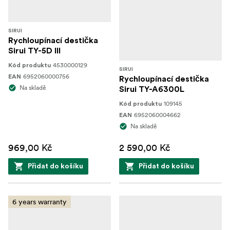
SIRUI
Rychloupínací destička
Sirui TY-5D III
4530000129
Kód produktu
SIRUI
6952060000756
EAN
Rychloupínací destička
Na skladě
Sirui TY-A6300L
109145
Kód produktu
6952060004662
EAN
Na skladě
969,00 Kč
2 590,00 Kč
Přidat do košíku
Přidat do košíku
6 years warranty