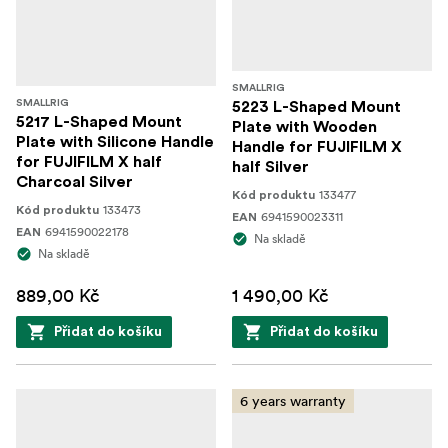
SMALLRIG
SMALLRIG
5223 L-Shaped Mount
5217 L-Shaped Mount
Plate with Wooden
Plate with Silicone Handle
Handle for FUJIFILM X
for FUJIFILM X half
half Silver
Charcoal Silver
133477
Kód produktu
133473
Kód produktu
6941590023311
EAN
6941590022178
EAN
Na skladě
Na skladě
889,00 Kč
1 490,00 Kč
Přidat do košíku
Přidat do košíku
6 years warranty