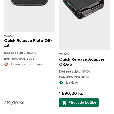
VELBON
Quick Release Plate QB-
46
105009
Kód produktu
VELBON
4907990373908
EAN
Quick Release Adapter
Dočasně není k dispozici
QRA-5
115401
Kód produktu
4907990408501
EAN
Na skladě
1 590,00 Kč
219,00 Kč
Přidat do košíku