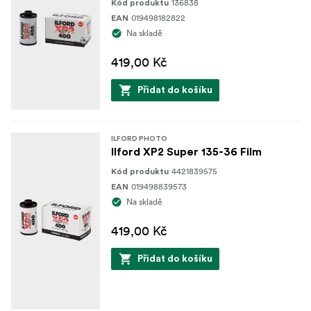
136838
Kód produktu
019498182822
EAN
Na skladě
419,00 Kč
Přidat do košíku
ILFORD PHOTO
Ilford XP2 Super 135-36 Film
4421839575
Kód produktu
019498839573
EAN
Na skladě
419,00 Kč
Přidat do košíku