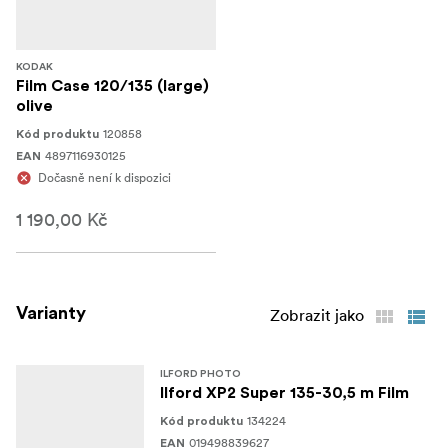
KODAK
Film Case 120/135 (large)
olive
120858
Kód produktu
4897116930125
EAN
Dočasně není k dispozici
1 190,00 Kč
Varianty
Zobrazit jako
ILFORD PHOTO
Ilford XP2 Super 135-30,5 m Film
134224
Kód produktu
019498839627
EAN