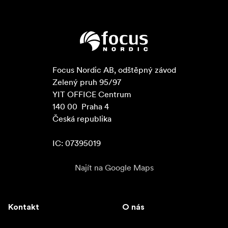
Focus Nordic AB, odštěpný závod

Zelený pruh 95/97

YIT OFFICE Centrum

140 00  Praha 4

Česká republika

IC: 07395019
Najít na Google Maps
Kontakt
O nás