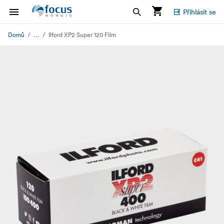
Přihlásit se
...
Domů
Ilford XP2 Super 120 Film