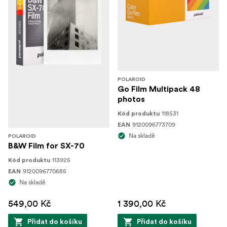
POLAROID
Go Film Multipack 48
photos
118531
Kód produktu
9120096773709
EAN
Na skladě
POLAROID
B&W Film for SX-70
113925
Kód produktu
9120096770685
EAN
Na skladě
549,00 Kč
1 390,00 Kč
Přidat do košíku
Přidat do košíku