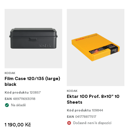
KODAK
Film Case 120/135 (large)
black
KODAK
120857
Kód produktu
Ektar 100 Prof. 8x10" 10
4897116930118
EAN
Sheets
Na skladě
109844
Kód produktu
041778877517
EAN
Dočasně není k dispozici
1 190,00 Kč