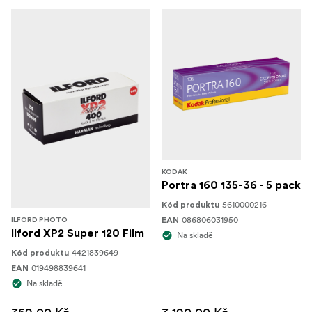
KODAK
Portra 160 135-36 - 5 pack
5610000216
Kód produktu
086806031950
EAN
ILFORD PHOTO
Ilford XP2 Super 120 Film
Na skladě
4421839649
Kód produktu
019498839641
EAN
Na skladě