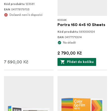
123581
Kód produktu
041778179703
EAN
Dočasně není k dispozici
KODAK
Portra 160 4x5 10 Sheets
5610000124
Kód produktu
041771710514
EAN
Na skladě
2 790,00 Kč
7 590,00 Kč
Přidat do košíku