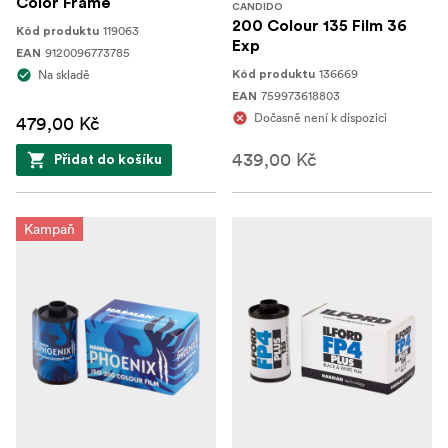
Color Frame
CANDIDO
200 Colour 135 Film 36
119063
Kód produktu
Exp
9120096773785
EAN
136669
Na skladě
Kód produktu
759973618803
EAN
Dočasně není k dispozici
479,00 Kč
439,00 Kč
Přidat do košíku
Kampaň