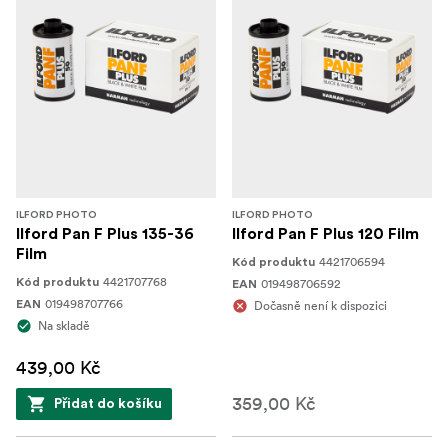
ILFORD PHOTO
ILFORD PHOTO
Ilford Pan F Plus 135-36
Ilford Pan F Plus 120 Film
Film
4421706594
Kód produktu
4421707768
Kód produktu
019498706592
EAN
019498707766
EAN
Dočasně není k dispozici
Na skladě
439,00 Kč
359,00 Kč
Přidat do košíku