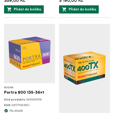
359,00 Kč
3 190,00 Kč
Přidat do košíku
Přidat do košíku
KODAK
Portra 800 135-36x1
5610000116
Kód produktu
041771451851
EAN
Na skladě