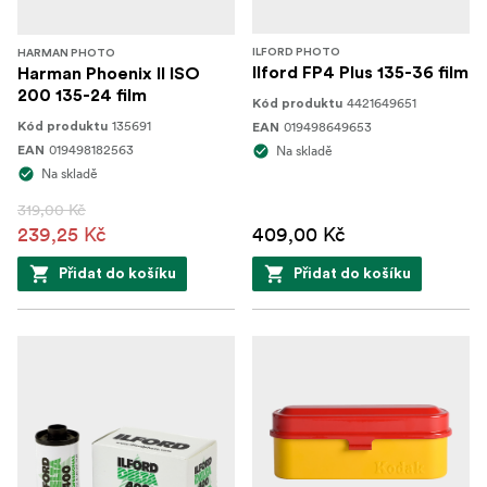
ILFORD PHOTO
HARMAN PHOTO
Ilford FP4 Plus 135-36 film
Harman Phoenix II ISO
200 135-24 film
4421649651
Kód produktu
135691
019498649653
Kód produktu
EAN
019498182563
Na skladě
EAN
Na skladě
319,00 Kč
239,25 Kč
409,00 Kč
Přidat do košíku
Přidat do košíku