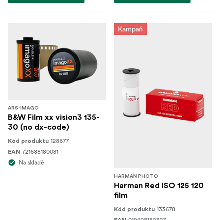
Kampaň
ARS-IMAGO
B&W Film xx vision3 135-
30 (no dx-code)
128677
Kód produktu
721688180081
EAN
Na skladě
HARMAN PHOTO
Harman Red ISO 125 120
film
133678
Kód produktu
019498182327