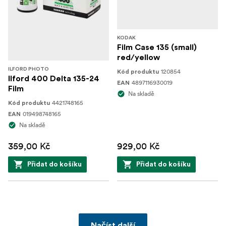
KODAK
Film Case 135 (small)
red/yellow
ILFORD PHOTO
120854
Kód produktu
Ilford 400 Delta 135-24
4897116930019
EAN
Film
Na skladě
4421748165
Kód produktu
019498748165
EAN
Na skladě
359,00 Kč
929,00 Kč
Přidat do košíku
Přidat do košíku
Načíst další