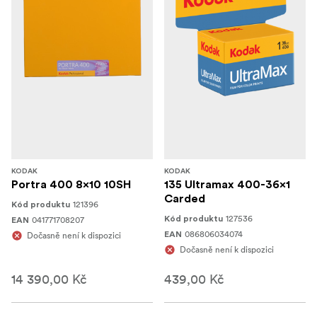
KODAK
KODAK
Portra 400 8x10 10SH
135 Ultramax 400-36x1
Carded
121396
Kód produktu
127536
041771708207
Kód produktu
EAN
086806034074
Dočasně není k dispozici
EAN
Dočasně není k dispozici
14 390,00 Kč
439,00 Kč