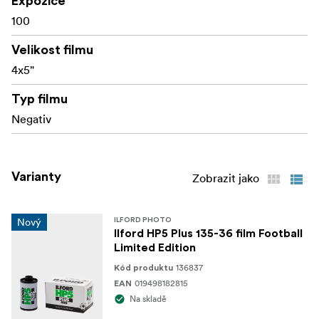
Expozice
100
Velikost filmu
4x5"
Typ filmu
Negativ
Varianty
Zobrazit jako
Nový
ILFORD PHOTO
Ilford HP5 Plus 135-36 film Football
Limited Edition
136837
Kód produktu
019498182815
EAN
Na skladě