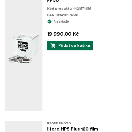
PP50
4421574616
Kód produktu
019498574610
EAN
Na skladě
19 990,00 Kč
Přidat do košíku
ILFORD PHOTO
Ilford HP5 Plus 120 film