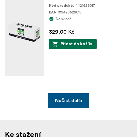
4421629017
Kód produktu
019498629013
EAN
Na skladě
329,00 Kč
Přidat do košíku
Načíst další
Ke stažení