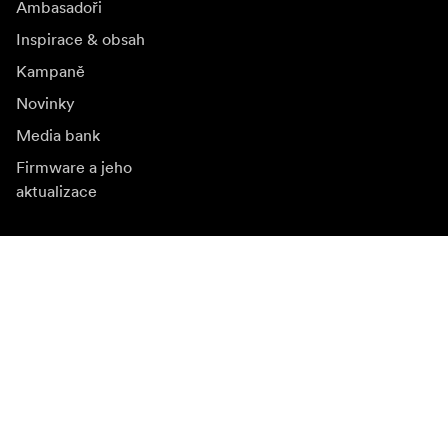
Ambasadoři
Inspirace & obsah
Kampaně
Novinky
Media bank
Firmware a jeho
aktualizace
Odebírat novinky
Získejte nejnovější informace o produktech, inspiraci a
speciální nabídky.
Soukromá osoba
Prodejce
Přihlásit se