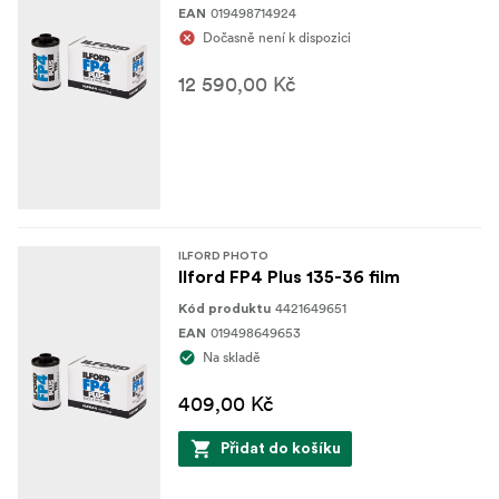
019498714924
EAN
Dočasně není k dispozici
12 590,00 Kč
ILFORD PHOTO
Ilford FP4 Plus 135-36 film
4421649651
Kód produktu
019498649653
EAN
Na skladě
409,00 Kč
Přidat do košíku