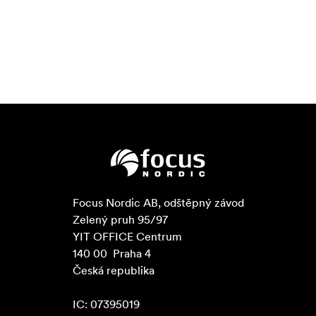
Focus Nordic AB, odštěpný závod

Zelený pruh 95/97

YIT OFFICE Centrum

140 00  Praha 4

Česká republika

IC: 07395019