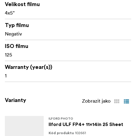
Robustní tolerance expozice
Velikost filmu
4x5"
Typ filmu
Negativ
ISO filmu
125
Warranty (year(s))
1
Varianty
Zobrazit jako
ILFORD PHOTO
Ilford ULF FP4+ 11x14in 25 Sheet
102661
Kód produktu