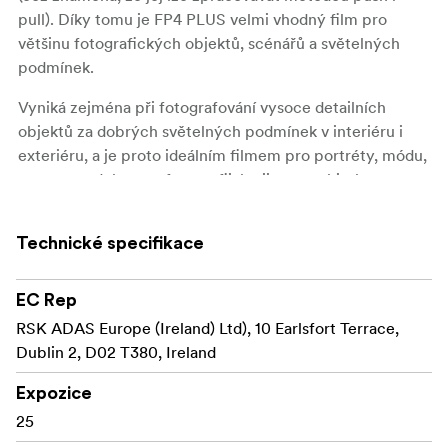
pull). Díky tomu je FP4 PLUS velmi vhodný film pro
většinu fotografických objektů, scénářů a světelných
podmínek.
Vyniká zejména při fotografování vysoce detailních
objektů za dobrých světelných podmínek v interiéru i
exteriéru, a je proto ideálním filmem pro portréty, módu,
street, produktovou fotografii, krajinu a architekturu.
FP4 PLUS lze zpracovávat v široké škále různých
vývojnic pomocí spirálových nádrží, hlubokých nádrží a
Technické specifikace
automatických procesorů.
EC Rep
Ilford FP4 PLUS je k dispozici ve formátu 35mm, 35mm
RSK ADAS Europe (Ireland) Ltd), 10 Earlsfort Terrace,
bulk, 120-film, 4x5"-, 9x12cm-, 5x7"- a 8x10"-listový film.
Dublin 2, D02 T380, Ireland
Střední rychlost ISO 125
Expozice
Jemné zrno, vysoká ostrost
25