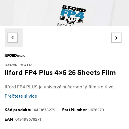
ILFORD PHOTO
Ilford FP4 Plus 4x5 25 Sheets Film
Ilford FP4 PLUS je univerzální černobílý film s citlivostí ISO 125, jemným zrnem, středním kontrastem a vynikající ostrostí, který se skvěle hodí pro většinu fotografických scénářů za dobrých světelných podmínek.
Přečtěte si více
4421678279
1678279
Kód produktu
Part Number
019498678271
EAN