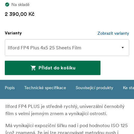
Na skladě
2 390,00 Kč
Zobrazit varianty
Varianty
Přidat do košíku
Popis
Technické specifikace
Související produkty
Ke st
Ilford FP4 PLUS je středně rychlý, univerzální černobílý
film s velmi jemným zrnem a vynikající ostrostí.
Má vynikající expoziční šířku nad i pod hodnotou ISO 125
(což znamená, že jej lze zpracovávat metodou push i