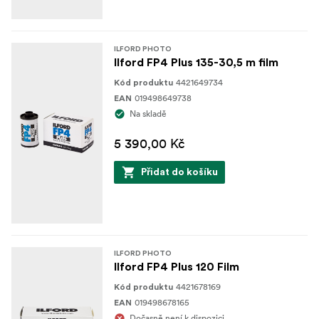
ILFORD PHOTO
Ilford FP4 Plus 135-30,5 m film
4421649734
Kód produktu
019498649738
EAN
Na skladě
5 390,00 Kč
Přidat do košíku
ILFORD PHOTO
Ilford FP4 Plus 120 Film
4421678169
Kód produktu
019498678165
EAN
Dočasně není k dispozici