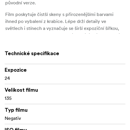
původní verze.
Film poskytuje čistší skeny s přirozenějšími barvami
ihned po vybalení z krabice. Lépe drží detaily ve
světlech i stínech a vyznačuje se širší expoziční šířkou,
takže každodenní fotografování je flexibilnější a šetrnější.
Laboratorní skeny obvykle vyžadují jen minimální úpravy,
což šetří čas při následném zpracování.
Technické specifikace
Fénix II je ideální pro fotografy, kteří mají rádi
charakterově bohatý barevný film s vylepšeným
Expozice
technickým výkonem, je přístupný i výrazný.
24
Klíčové vlastnosti:
Velikost filmu
135
Barevný negativní film s citlivostí ISO 200
K dispozici ve formátech 35 mm a 120
Typ filmu
Negativ
Nová emulze s jemnějším zrnem a ostřejšími detaily
ISO filmu