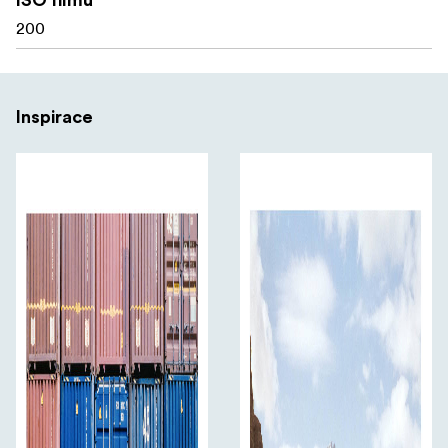
Hladší kontrast a lepší tonální rozsah
200
Zlepšené zachování světel a stínů
Zlepšené zachování světel a stínů
Inspirace
Větší šířka expozice pro flexibilní měření
24 EXP