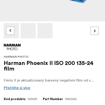
HARMAN PHOTO
Harman Phoenix II ISO 200 135-24
film
Fénix II je aktualizovaný barevný negativní film od společnosti Harman Technology, který je k dispozici ve formátech 35 mm a 120. Je postaven na zcela nové emulzi a nabízí jemnější zrno, lepší ostrost a plynulejší kontrast - při zachování odvážného, živého vzhledu původní verze.
Přečtěte si více
135691
1182560
Kód produktu
Part Number