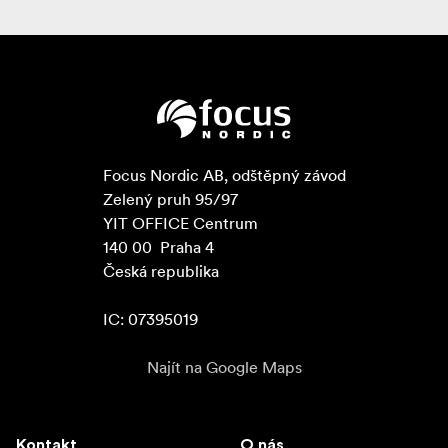
Focus Nordic AB, odštěpný závod

Zelený pruh 95/97

YIT OFFICE Centrum

140 00  Praha 4

Česká republika

IC: 07395019
Najít na Google Maps
Kontakt
O nás