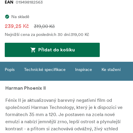
019498182563
EAN
Na skladě
239,25 Kč
319,00 Kč
Nejnižší cena za posledních 30 dní
:
319,00 Kč
Přidat do košíku
Popis
Technické specifikace
Inspirace
Ke stažení
Harman Phoenix II
Fénix II je aktualizovaný barevný negativní film od
společnosti Harman Technology, který je k dispozici ve
formátech 35 mm a 120. Je postaven na zcela nové
emulzi a nabízí jemnější zrno, lepší ostrost a plynulejší
kontrast - a přitom si zachovává odvážný, živý vzhled