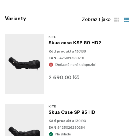
Varianty
Zobrazit jako
KITE
Skua case KSP 80 HD2
130188
Kód produktu
5425026280291
EAN
Dočasně není k dispozici
2 690,00 Kč
KITE
Skua Case SP 85 HD
130190
Kód produktu
5425026280284
EAN
Na skladě