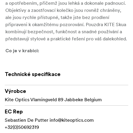
a opotřebením, přičemž jsou lehká a dokonale padnoucí.
Objektivy a zaostřovací kolečko jsou rovněž chráněny,
ale jsou rychle přístupné, takže jste bez prodlení
připraveni k okamžitému pozorování. Pouzdra KITE Skua
kombinují bezpečnost, funkčnost a snadné používání a
představují stylové a praktické řešení pro váš dalekohled.
Co je v krabici:
Neoprenové pouzdro Kite Optics Skua (specifické
pro daný model).
Technické specifikace
Výrobce
Kite Optics Vlamingveld 89 Jabbeke Belgium
EC Rep
Sebastien De Putter
info@kiteoptics.com
+32(0)50692319