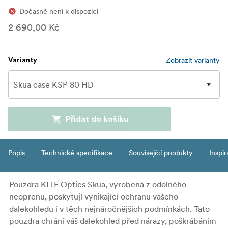
Dočasně není k dispozici
2 690,00 Kč
Zobrazit varianty
Varianty
Přidat do košíku
Popis
Technické specifikace
Související produkty
Inspi
Pouzdra KITE Optics Skua, vyrobená z odolného
neoprenu, poskytují vynikající ochranu vašeho
dalekohledu i v těch nejnáročnějších podmínkách. Tato
pouzdra chrání váš dalekohled před nárazy, poškrábáním