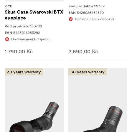
130189
Kód produktu
KITE
Skua Case Swarovski BTX
5425026282820
EAN
eyepiece
Dočasně není k dispozici
130200
Kód produktu
5425026283292
EAN
Dočasně není k dispozici
1 790,00 Kč
2 690,00 Kč
30 years warranty
30 years warranty