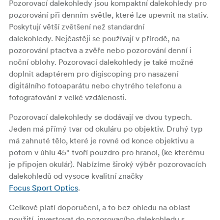
Pozorovací dalekohledy jsou kompaktní dalekohledy pro
pozorování při denním světle, které lze upevnit na stativ.
Poskytují větší zvětšení než standardní
dalekohledy. Nejčastěji se používají v přírodě, na
pozorování ptactva a zvěře nebo pozorování denní i
noční oblohy. Pozorovací dalekohledy je také možné
doplnit adaptérem pro digiscoping pro nasazení
digitálního fotoaparátu nebo chytrého telefonu a
fotografování z velké vzdálenosti.
Pozorovací dalekohledy se dodávají ve dvou typech.
Jeden má přímý tvar od okuláru po objektiv. Druhý typ
má zahnuté tělo, které je rovné od konce objektivu a
potom v úhlu 45° tvoří pouzdro pro hranol, (ke kterému
je připojen okulár). Nabízíme široký výběr pozorovacích
dalekohledů od vysoce kvalitní značky
Focus Sport Optics
.
Celkově platí doporučení, a to bez ohledu na oblast
použití, investovat do pozorovacího dalekohledu s