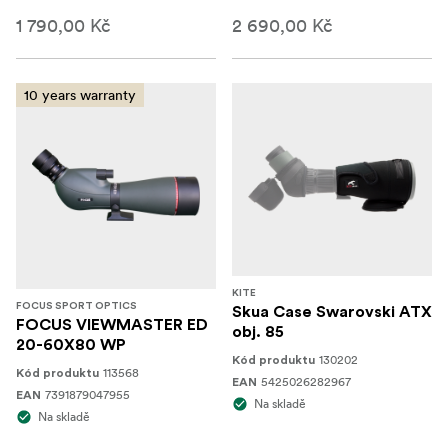
1 790,00 Kč
2 690,00 Kč
10 years warranty
KITE
FOCUS SPORT OPTICS
Skua Case Swarovski ATX
FOCUS VIEWMASTER ED
obj. 85
20-60X80 WP
130202
Kód produktu
113568
Kód produktu
5425026282967
EAN
7391879047955
EAN
Na skladě
Na skladě