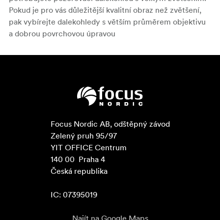
Pokud je pro vás důležitější kvalitní obraz než zvětšení,
pak vybírejte dalekohledy s větším průměrem objektivu
a dobrou povrchovou úpravou
Focus Nordic AB, odštěpný závod

Zelený pruh 95/97

YIT OFFICE Centrum

140 00  Praha 4

Česká republika

IC: 07395019
Najít na Google Maps