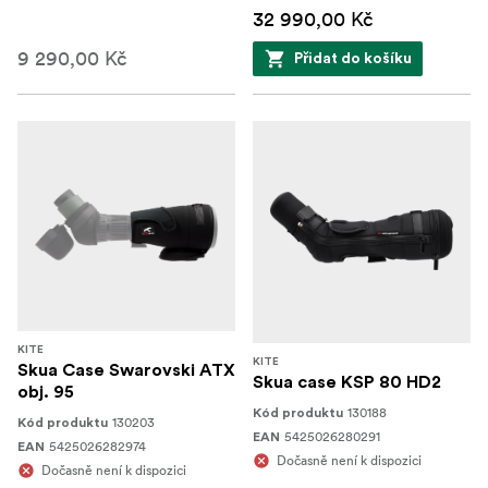
32 990,00 Kč
9 290,00 Kč
Přidat do košíku
KITE
KITE
Skua Case Swarovski ATX
Skua case KSP 80 HD2
obj. 95
130188
Kód produktu
130203
Kód produktu
5425026280291
EAN
5425026282974
EAN
Dočasně není k dispozici
Dočasně není k dispozici