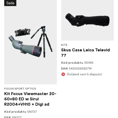
Sada
KITE
Skua Case Leica Televid
77
130195
Kód produktu
5425026282714
EAN
Dočasně není k dispozici
FOCUS SPORT OPTICS
Kit Focus Viewmaster 20-
60x80 ED w Sirui
R2004+VH10 + Digi ad
136727
Kód produktu
136727
EAN