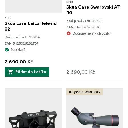
KITE
Skua Case Swarovski AT
80
KITE
130198
Kód produktu
Skua case Leica Televid
5425026282912
EAN
82
Dočasně není k dispozici
130194
Kód produktu
5425026282707
EAN
Na skladě
2 690,00 Kč
2 690,00 Kč
Přidat do košíku
10 years warranty