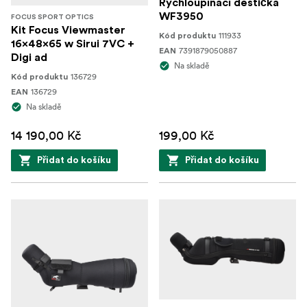
Rychloupínací destička
WF3950
FOCUS SPORT OPTICS
Kit Focus Viewmaster
111933
Kód produktu
16x48x65 w Sirui 7VC +
7391879050887
EAN
Digi ad
Na skladě
136729
Kód produktu
136729
EAN
Na skladě
14 190,00 Kč
199,00 Kč
Přidat do košíku
Přidat do košíku