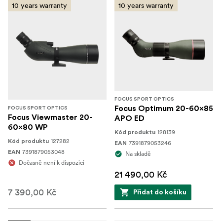
10 years warranty
10 years warranty
FOCUS SPORT OPTICS
Focus Optimum 20-60x85
FOCUS SPORT OPTICS
Focus Viewmaster 20-
APO ED
60x80 WP
128139
Kód produktu
127282
Kód produktu
7391879053246
EAN
7391879053048
EAN
Na skladě
Dočasně není k dispozici
21 490,00 Kč
7 390,00 Kč
Přidat do košíku