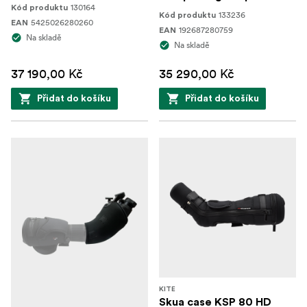
130164
Kód produktu
133236
Kód produktu
5425026280260
EAN
192687280759
EAN
Na skladě
Na skladě
37 190,00 Kč
35 290,00 Kč
Přidat do košíku
Přidat do košíku
KITE
Skua case KSP 80 HD