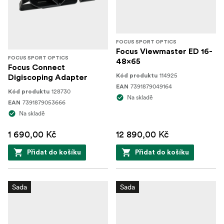
FOCUS SPORT OPTICS
Focus Viewmaster ED 16-
FOCUS SPORT OPTICS
48x65
Focus Connect
114925
Kód produktu
Digiscoping Adapter
7391879049164
EAN
128730
Kód produktu
Na skladě
7391879053666
EAN
Na skladě
1 690,00 Kč
12 890,00 Kč
Přidat do košíku
Přidat do košíku
Sada
Sada