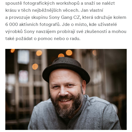
spoustě fotografických workshopů a snaží se nalézt
krásu v těch nejběžnějších věcech. Jan vlastní
a provozuje skupinu Sony Gang CZ, která sdružuje kolem
6 000 aktivních fotografů. Jde o místo, kde uživatelé
výrobků Sony navzájem probírají své zkušenosti a mohou
také požádat o pomoc nebo o radu.