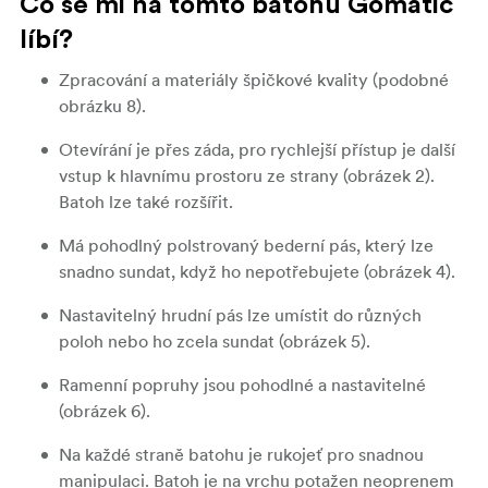
Co se mi na tomto batohu Gomatic
líbí?
Zpracování a materiály špičkové kvality (podobné
obrázku 8).
Otevírání je přes záda, pro rychlejší přístup je další
vstup k hlavnímu prostoru ze strany (obrázek 2).
Batoh lze také rozšířit.
Má pohodlný polstrovaný bederní pás, který lze
snadno sundat, když ho nepotřebujete (obrázek 4).
Nastavitelný hrudní pás lze umístit do různých
poloh nebo ho zcela sundat (obrázek 5).
Ramenní popruhy jsou pohodlné a nastavitelné
(obrázek 6).
Na každé straně batohu je rukojeť pro snadnou
manipulaci. Batoh je na vrchu potažen neoprenem