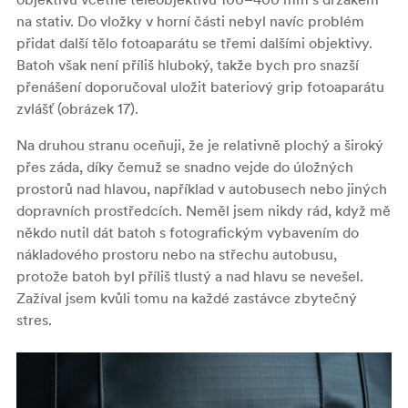
na stativ. Do vložky v horní části nebyl navíc problém
přidat další tělo fotoaparátu se třemi dalšími objektivy.
Batoh však není příliš hluboký, takže bych pro snazší
přenášení doporučoval uložit bateriový grip fotoaparátu
zvlášť (obrázek 17).
Na druhou stranu oceňuji, že je relativně plochý a široký
přes záda, díky čemuž se snadno vejde do úložných
prostorů nad hlavou, například v autobusech nebo jiných
dopravních prostředcích. Neměl jsem nikdy rád, když mě
někdo nutil dát batoh s fotografickým vybavením do
nákladového prostoru nebo na střechu autobusu,
protože batoh byl příliš tlustý a nad hlavu se nevešel.
Zažíval jsem kvůli tomu na každé zastávce zbytečný
stres.