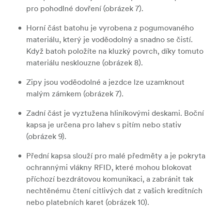
pro pohodlné dovření (obrázek 7).
Horní část batohu je vyrobena z pogumovaného
materiálu, který je voděodolný a snadno se čistí.
Když batoh položíte na kluzký povrch, díky tomuto
materiálu nesklouzne (obrázek 8).
Zipy jsou voděodolné a jezdce lze uzamknout
malým zámkem (obrázek 7).
Zadní část je vyztužena hliníkovými deskami. Boční
kapsa je určena pro lahev s pitím nebo stativ
(obrázek 9).
Přední kapsa slouží pro malé předměty a je pokryta
ochrannými vlákny RFID, které mohou blokovat
příchozí bezdrátovou komunikaci, a zabránit tak
nechtěnému čtení citlivých dat z vašich kreditních
nebo platebních karet (obrázek 10).