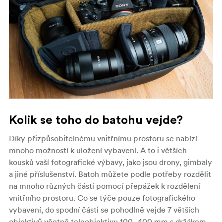
Kolik se toho do batohu vejde?
Díky přizpůsobitelnému vnitřnímu prostoru se nabízí
mnoho možností k uložení vybavení. A to i větších
kousků vaší fotografické výbavy, jako jsou drony, gimbaly
a jiné příslušenství. Batoh můžete podle potřeby rozdělit
na mnoho různých částí pomocí přepážek k rozdělení
vnitřního prostoru. Co se týče pouze fotografického
vybavení, do spodní části se pohodlně vejde 7 větších
objektivů včetně teleobjektivu 100–400 mm s držákem