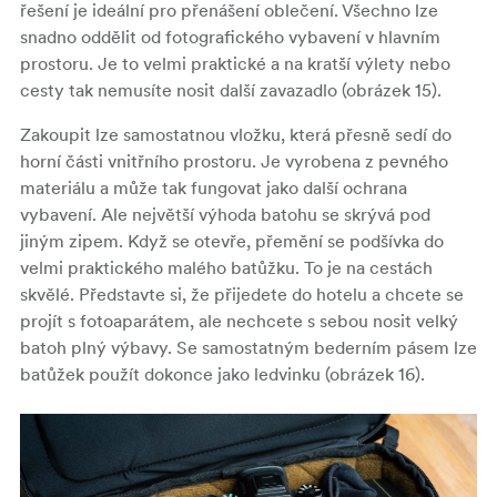
řešení je ideální pro přenášení oblečení. Všechno lze
snadno oddělit od fotografického vybavení v hlavním
prostoru. Je to velmi praktické a na kratší výlety nebo
cesty tak nemusíte nosit další zavazadlo (obrázek 15).
Zakoupit lze samostatnou vložku, která přesně sedí do
horní části vnitřního prostoru. Je vyrobena z pevného
materiálu a může tak fungovat jako další ochrana
vybavení. Ale největší výhoda batohu se skrývá pod
jiným zipem. Když se otevře, přemění se podšívka do
velmi praktického malého batůžku. To je na cestách
skvělé. Představte si, že přijedete do hotelu a chcete se
projít s fotoaparátem, ale nechcete s sebou nosit velký
batoh plný výbavy. Se samostatným bederním pásem lze
batůžek použít dokonce jako ledvinku (obrázek 16).