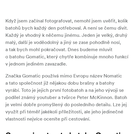
Když jsem začínal fotografovat, nemohl jsem uvěřit, kolik
batohů bych každý den potřeboval. A není se čemu divit.
Každý je vhodný k něčemu jinému. Jeden je velký, druhý
malý, další je voděodolný a jiný se zase pohodlně nosí,
a tak bych mohl pokračovat. Dnes budeme mluvit
o batohu Gomatic, který chytře kombinuje mnoho funkcí
v jednom jediném zavazadle.
Značka Gomatic používá mimo Evropu název Nomatic
a tato společnost již nějakou dobu brašny a batohy
vyrábí. Toto je jejich první fotobatoh a na jeho vývoji se
podílel známý youtuber a tvůrce Peter McKinnon. Batoh
je velmi dobře promyšlený do posledního detailu. Lze jej
využít při téměř jakékoli příležitosti, ale jeho jedinečné
vlastnosti nejvíce oceníte při cestování.