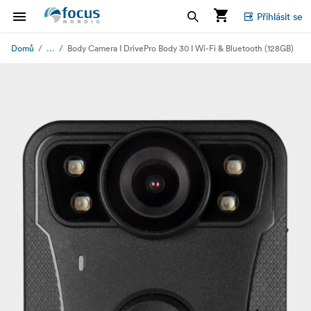
Přihlásit se
...
Domů
Body Camera I DrivePro Body 30 I Wi-Fi & Bluetooth (128GB)