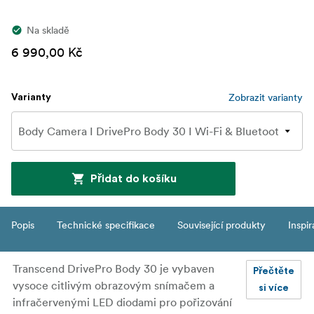
Na skladě
6 990,00 Kč
Zobrazit varianty
Varianty
Přidat do košíku
Popis
Technické specifikace
Související produkty
Inspi
Transcend DrivePro Body 30 je vybaven
Přečtěte
vysoce citlivým obrazovým snímačem a
si více
infračervenými LED diodami pro pořizování