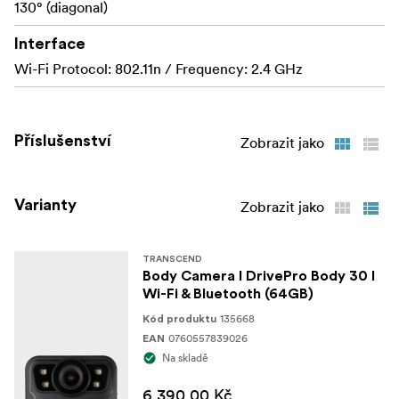
130° (diagonal)
Interface
Wi-Fi Protocol: 802.11n / Frequency: 2.4 GHz
Příslušenství
Zobrazit jako
Varianty
Zobrazit jako
TRANSCEND
Body Camera I DrivePro Body 30 I
Wi-Fi & Bluetooth (64GB)
135668
Kód produktu
0760557839026
EAN
Na skladě
6 390,00 Kč