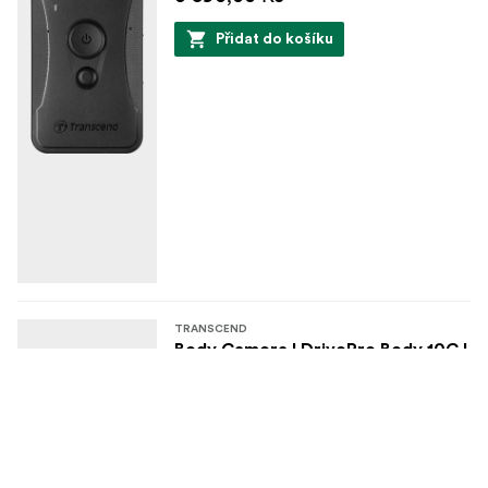
Přidat do košíku
TRANSCEND
Body Camera I DrivePro Body 10C I
Type-C (64GB)
135670
Kód produktu
0760557863687
EAN
Na skladě