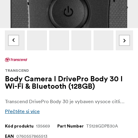
TRANSCEND
Body Camera I DrivePro Body 30 I
Wi-Fi & Bluetooth (128GB)
Transcend DrivePro Body 30 je vybaven vysoce citlivým obrazovým snímačem. a infračervenými LED diodami pro pořizování snímků s vysokým rozlišením při slabém osvětlení. Až 12 hodin provozu na baterie, vysoká kapacita úložiště a vysoká odolnost vůči vodě, prachu a nárazům jsou ideální pro profesionály v oblasti veřejné bezpečnosti. Na stránkách Součástí balení je také užitečné příslušenství a software s přidanou hodnotou, které usnadňují uživatelům používání zařízení a správu souborů.
Přečtěte si více
135669
TS128GDPB30A
Kód produktu
Part Number
0760557865513
EAN