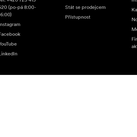
oto jsme se snažili ho co nejvíc urychlit. Hlava Rhino Arc pou
520 (po-pá 8:00-
Stát se prodejcem
K
 svých motorů a k zapadnutí na místo se využívá montážní nást
16:00)
Přístupnost
No
Instagram
Me
Facebook
Fi
YouTube
ak
LinkedIn
s 3,6 kg
a speciální nabídky.
Nav
idní hlavy za ultra plynulý, opakovatelný motorizovaný poh
Přihlásit se
váním (Rhino Focus) k zajištění fixace zaostření