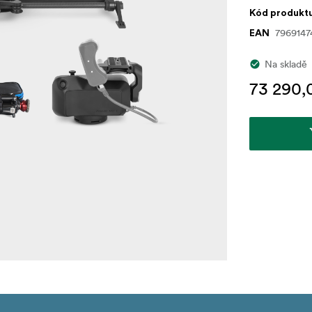
Kód produkt
7969147
EAN
Na skladě
73 290,