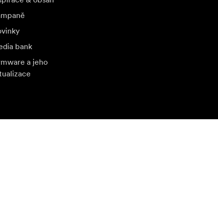
žívá k
ampaně
roj.
vinky
dia bank
rmware a jeho
tualizace
štivte další místní trh
yb