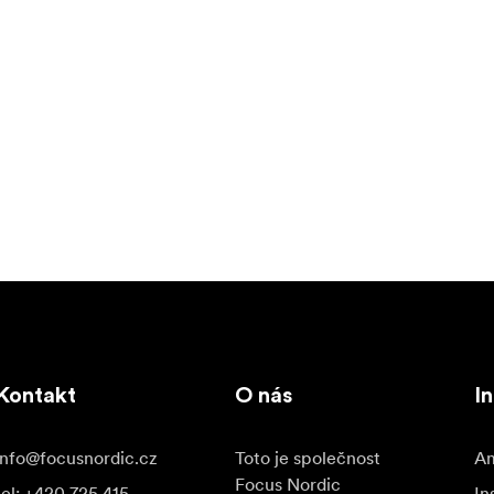
OS) můžete nastavit a přehrávat pohyb pomocí virtuálního joys
írat se jimi při vzdáleném ovládání v reálném čase.
zvláště pokud vydrží pouze 45 minut. A to je důvodem, proč m
vy Rhino Arc. Již žádné výměny baterií uprostřed rozhovoru a
 hodně energie. Prosto jsme do hlavy Arc II vestavěli masivní 
 napájením veškerého vybavení, nebo až 48 hodin při časosběr
a rychlé mezinárodní nabíječky nabije do 2 hodin.
chloupínací destičku 501. Do hlavy Arc jsme proto zabudovali 
arátu připevnit. Vyřešili jsme to snadno přístupným montážním 
Kontakt
O nás
I
ní destičky 501 tak již nemusíte hledat žádné klíče ani mince
ahve.
info@focusnordic.cz
Toto je společnost
Am
Focus Nordic
tel: +420 725 415
In