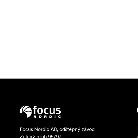
jednoduše lepší. Pomocí aplikace Arc (pro i
Můžete vytvořit až 5 klíčových snímků a prod
Rhino Power
Výměna baterií je bolestnou záležitostí. Ob
fotoaparát nebo monitor napájet přímo z hla
docházení baterií při dlouhých časosběrech.
Výdrž baterie
Napájení až 4 motorů a fotoaparátu vyžaduje
Umožňuje až 5 hodin souvislého používání s
nabití spěcháte, baterie se pomocí naší ultr
Montážní destička
Mnoho filmařů používá pro práci s videem ry
Problém těchto destiček je, jak je k fotoap
který je vestavěn do přijímače. K namontová
zmínka – lze ho použít také jako otvírák na l
Focus Nordic AB, odštěpný závod

Zelený pruh 95/97

Motorizovaná montáž