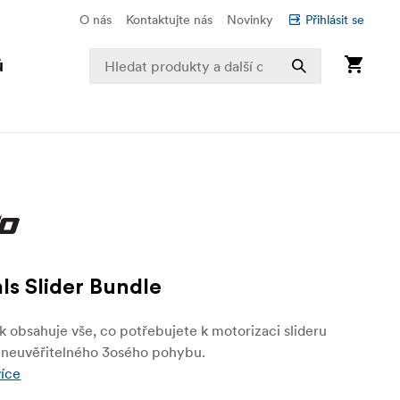
O nás
Kontaktujte nás
Novinky
Přihlásit se
ů
als Slider Bundle
k obsahuje vše, co potřebujete k motorizaci slideru
í neuvěřitelného 3osého pohybu.
více