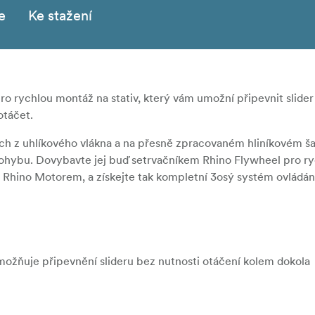
e
Ke stažení
ro rychlou montáž na stativ, který vám umožní připevnit slider 
otáčet.
ích z uhlíkového vlákna a na přesně zpracovaném hliníkovém šasi
ohybu. Dovybavte jej buď setrvačníkem Rhino Flywheel pro ry
a Rhino Motorem, a získejte tak kompletní 3osý systém ovládá
možňuje připevnění slideru bez nutnosti otáčení kolem dokola
ze 4 možností kolejnic Rhino