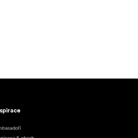
ticku.
ůžete
ni žádné
60Wh baterii.
ech. Pokud na
přijímač 501.
nástrojem,
nspirace
. Nenápadná
basadoři
spirace & obsah