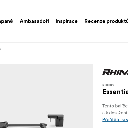
paně
Ambasadoři
Inspirace
Recenze produkt
e
RHINO
Essenti
Tento balíče
a k dosažen
Přečtěte si 