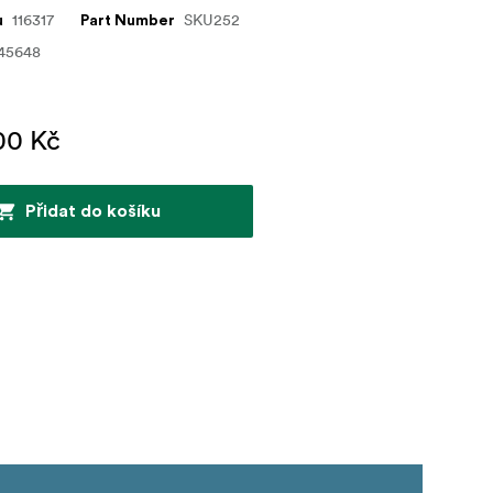
116317
SKU252
u
Part Number
45648
00 Kč
Přidat do košíku