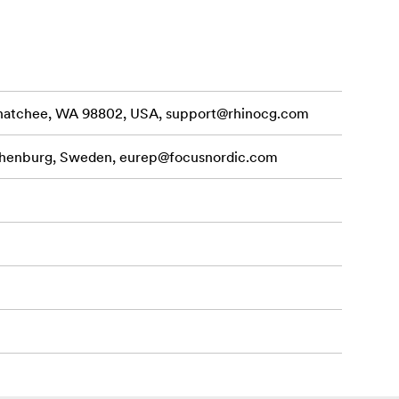
em
enatchee, WA 98802, USA,
support@rhinocg.com
ejsou v
othenburg, Sweden,
eurep@focusnordic.com
yb. Pomocí
te to až 5krát
hodu. Při
do místa, kde