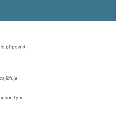
le připevnit
ajišťuje
ouhou tyčí