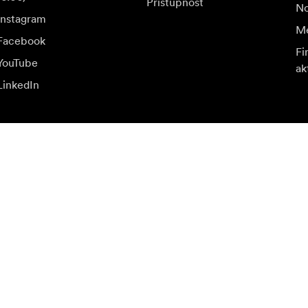
Přístupnost
No
Instagram
Me
Facebook
Fi
YouTube
ak
LinkedIn
a speciální nabídky.
Nav
Přihlásit se