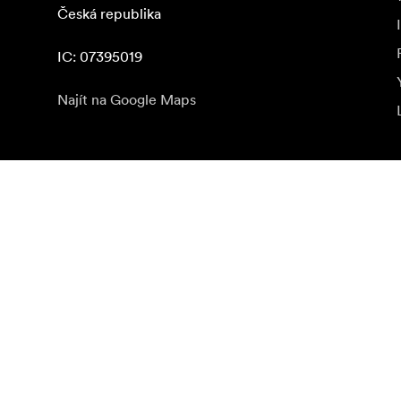
Česká republika

IC: 07395019
Najít na Google Maps
Odebírat novinky
Získejte nejnovější informace o produktech, inspiraci 
Soukromá osoba
Prodejce