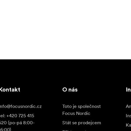
Kontakt
O nás
I
info@focusnordic.cz
Toto je společnost
Am
Focus Nordic
tel: +420 725 415
In
520 (po-pá 8:00-
Stát se prodejcem
K
16:00)