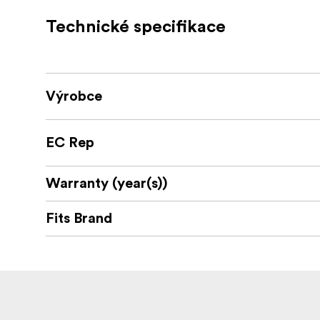
Balení obsahuje:
Technické specifikace
1 x Super svorka s držákem na kulovou hlavu 
1 x adaptér pro akční kameru
Výrobce
EC Rep
Warranty (year(s))
Fits Brand