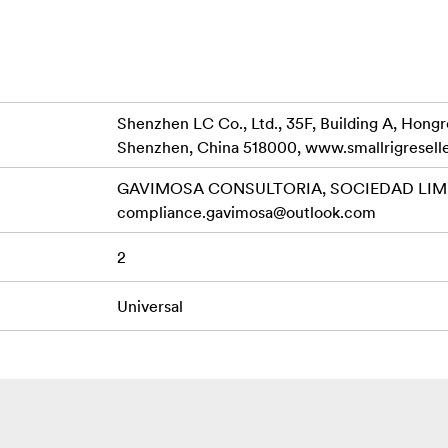
(šroub 1/4"-20)
Shenzhen LC Co., Ltd., 35F, Building A, Hong
Shenzhen, China 518000, www.smallrigresell
GAVIMOSA CONSULTORIA, SOCIEDAD LIMIT
compliance.gavimosa@outlook.com
2
Universal