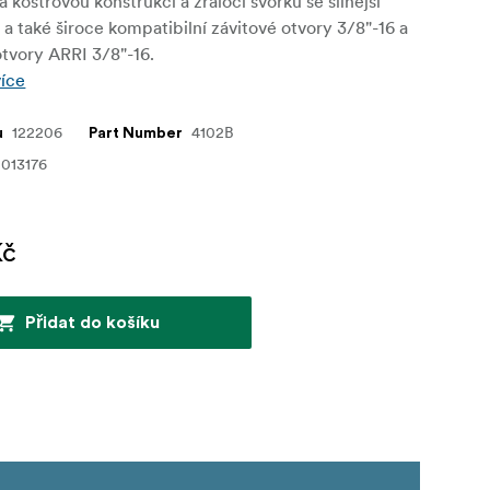
á kostrovou konstrukci a žraločí svorku se silnější
u a také široce kompatibilní závitové otvory 3/8"-16 a
tvory ARRI 3/8"-16.
více
122206
4102B
u
Part Number
013176
Kč
Přidat do košíku