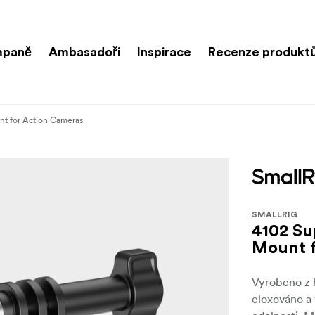
paně
Ambasadoři
Inspirace
Recenze produkt
nt for Action Cameras
SMALLRIG
4102 Su
Mount f
Vyrobeno z h
eloxováno a