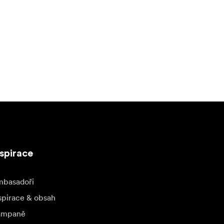
nspirace
basadoři
spirace & obsah
ampaně