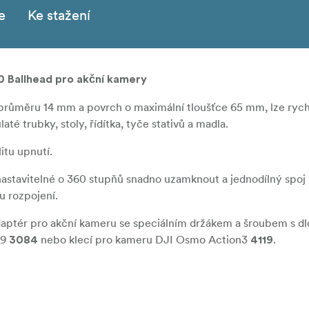
e
Ke stažení
 Ballhead pro akční kamery
průměru 14 mm a povrch o maximální tloušťce 65 mm, lze rych
té trubky, stoly, řídítka, tyče stativů a madla.
itu upnutí.
astavitelné o 360 stupňů snadno uzamknout a jednodílný spoj z
u rozpojení.
aptér pro akční kameru se speciálním držákem a šroubem s dl
/9
nebo klecí pro kameru DJI Osmo Action3
.
3084
4119