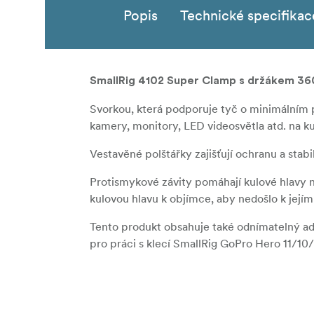
Popis
Technické specifikac
SmallRig 4102 Super Clamp s držákem 360
Svorkou, která podporuje tyč o minimálním 
kamery, monitory, LED videosvětla atd. na kula
Vestavěné polštářky zajišťují ochranu a stabil
Protismykové závity pomáhají kulové hlavy n
kulovou hlavu k objímce, aby nedošlo k jejím
Tento produkt obsahuje také odnímatelný ad
pro práci s klecí SmallRig GoPro Hero 11/10
Kompatibilita:
Tyč o průměru 14-60 mm
Povrch o tloušťce do 65 mm