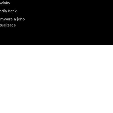
vinky
dia bank
rmware a jeho
tualizace
štivte další místní trh