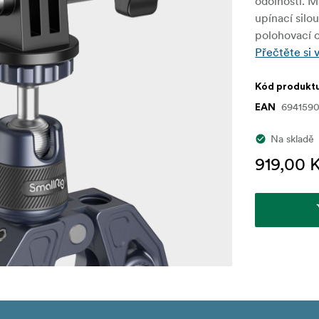
odolnosti. M
upínací silo
polohovací o
Přečtěte si 
Kód produkt
6941590
EAN
Na skladě
919,00 