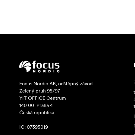
Focus Nordic AB, odštěpný závod

Zelený pruh 95/97

YIT OFFICE Centrum

140 00  Praha 4

Česká republika

IC: 07395019