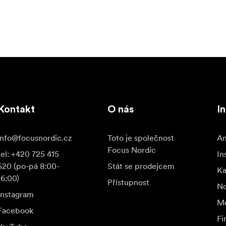
Kontakt
O nás
I
info@focusnordic.cz
Toto je společnost
Am
Focus Nordic
tel: +420 725 415
In
520 (po-pá 8:00-
Stát se prodejcem
K
16:00)
Přístupnost
No
Instagram
Me
Facebook
Fi