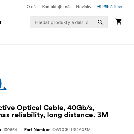
O nás
Kontaktujte nás
Novinky
Přihlásit se
ů
tive Optical Cable, 40Gb/s,
ax reliability, long distance. 3M
130864
OWCCBLUS4A03M
u
Part Number