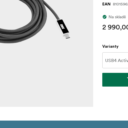
810159
EAN
Na skladě
2 990,0
Varianty