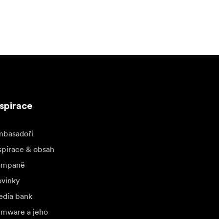
nspirace
basadoři
spirace & obsah
ampaně
vinky
dia bank
rmware a jeho