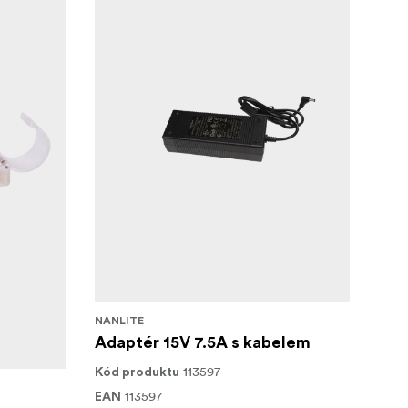
ky NANLITE.
tlení, které
estavěnou
resp. 15 V /
NANLITE
Adaptér 15V 7.5A s kabelem
113597
Kód produktu
áte
113597
EAN