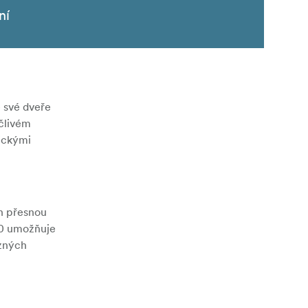
ní
 své dveře
člivém
ickými
h přesnou
50 umožňuje
ůzných