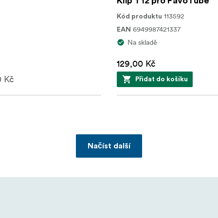
Klip T12 pro PavoTube
příslušenství bude do sbírky přidáno v budoucnu, což vám při
113592
Kód produktu
6949987421337
EAN
Na skladě
129,00 Kč
0 Kč
Přidat do košíku
Načíst další