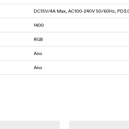
DC15V/4A Max, AC100-240V 50/60Hz, PD3.
1400
ikace NANLINK jsou zabudovány moduly Bluetooth a 2,4G.
lze v režimech CCT/HSI/FX přizpůsobit několik parametrů.
RGB
ání DMX/RDM k ovládání ve skupinách, chcete-li vytvořit spek
Ano
Delivery), napájení a aktualizace firmwaru prostřednictvím p
Ano
II 15C/30C je prostřednictvím portu PD3.0. Pokud si zapomen
píš vybrat jiný způsob nabíjení.
jení PD3.0 (Power Delivery) (9–20 V) 20 W; model PavoTube I
 W.
anými difuzními materiály. Jemné a rovnoměrné vyzařování zaj
ch předmětů a jako praktická světla v rámečku. Díky kratším k