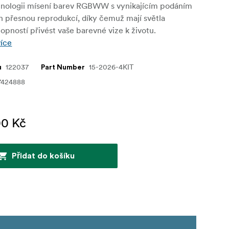
hnologii mísení barev RGBWW s vynikajícím podáním
ch přesnou reprodukcí, díky čemuž mají světla
opností přivést vaše barevné vize k životu.
více
122037
15-2026-4KIT
u
Part Number
7424888
00 Kč
Přidat do košíku