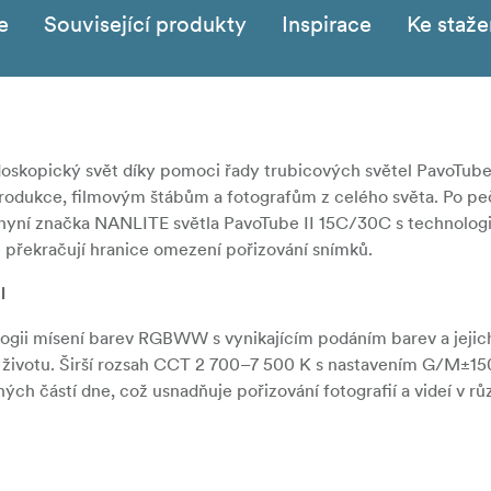
e
Související produkty
Inspirace
Ke staže
idoskopický svět díky pomoci řady trubicových světel PavoTube
odukce, filmovým štábům a fotografům z celého světa. Po pe
 nyní značka NANLITE světla PavoTube II 15C/30C s technolog
é překračují hranice omezení pořizování snímků.
l
ogii mísení barev RGBWW s vynikajícím podáním barev a jejic
e k životu. Širší rozsah CCT 2 700–7 500 K s nastavením G/M±1
ch částí dne, což usnadňuje pořizování fotografií a videí v r
ní