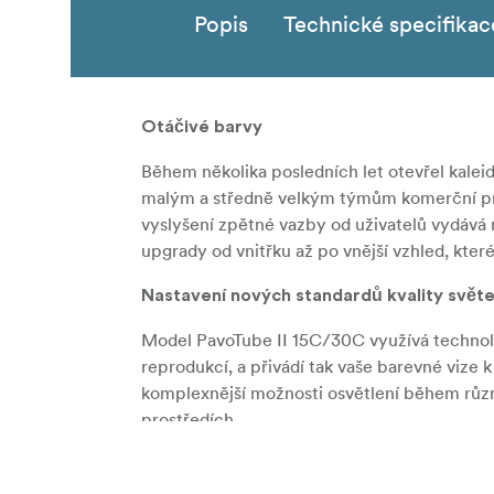
Popis
Technické specifikac
Otáčivé barvy
Během několika posledních let otevřel kale
malým a středně velkým týmům komerční pr
vyslyšení zpětné vazby od uživatelů vydává
upgrady od vnitřku až po vnější vzhled, kter
Nastavení nových standardů kvality světe
Model PavoTube II 15C/30C využívá technol
reprodukcí, a přivádí tak vaše barevné viz
komplexnější možnosti osvětlení během různý
prostředích.
Jasný výstup s vysokou intenzitou osvětle