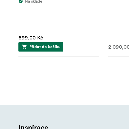
neomezené možnosti tvarování světla. Další 
Na skladě
kreativních možností ještě víc.
699,00 Kč
2 090,0
Přidat do košíku
Inspirace