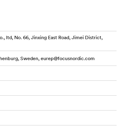
td, No. 66, Jinxing East Road, Jimei District,
aplikacích
othenburg, Sweden,
eurep@focusnordic.com
ek, přes
vní nápady.
é ovládání.
 pohodlnější
é rychlé