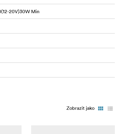
0(12-20V)30W Min
takulární
ortu USB
ete přinést
I 30C
Zobrazit jako
išťuje lepší
rytkám na