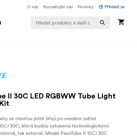
O nás
Kontaktujte nás
Novinky
Přihlásit se
ů
be II 30C LED RGBWW Tube Light
Kit
vity se otevřou ještě šířeji po uvedení světel
 15C/30C, která budou vybavena technologickými
 interně, tak externě. Model PavoTube II 15C/30C