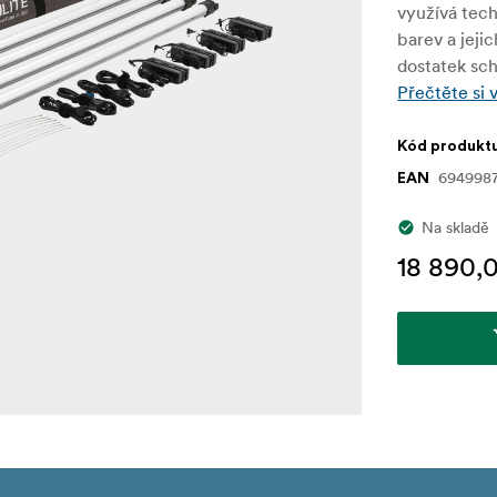
využívá tec
barev a jeji
dostatek sch
Přečtěte si 
Kód produkt
694998
EAN
Na skladě
18 890,