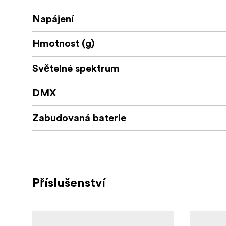
přepínání čínštiny a angličtiny v nabídce.
Napájení
Rozsáhlé upgrady, nové ovládání
Hmotnost (g)
Ovládání – K ovládání prostřednictvím apl
K inteligentnějšímu bezdrátovému ovládání 
Světelné spektrum
Podporováno je zároveň také kabelové ovlád
vizuální dojem.
DMX
– Možné je nabíjení PD3.0 (Power 
Připojení
Zabudovaná baterie
typu C.
Druhým způsobem nabíjení světla PavoTube 
na natáčení napájecí adaptér, můžete si nejs
*Model PavoTube II 15C podporuje min. nabí
Příslušenství
podporuje min. nabíjení PD3.0 (12–20 V) 30
– LED diody jsou zakryty inovov
Konstrukce
výkon při pořizování záběrů vysoce reflexní