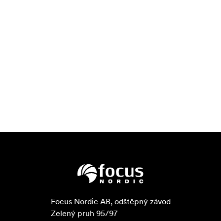
Focus Nordic AB, odštěpný závod

Zelený pruh 95/97
