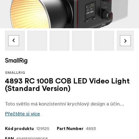
SMALLRIG
4893 RC 100B COB LED Video Light
(Standard Version)
Toto světlo má konzistentní krychlový design a účinný chladicí systém vyvinutý nezávisle společností SmallRig. Video světlo RC 100B COB LED o velikosti dlaně je pouze o třetinu menší než tradiční video světlo COB LED a váží pouhých 700 g.
Přečtěte si více
129125
4893
Kód produktu
Part Number
6941590018058
EAN