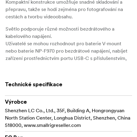
Kompaktní konstrukce umožňuje snadné skladování a
přepravu, takže se hodí zejména pro fotografování na
cestách a tvorbu videoobsahu.
Světlo podporuje různé možnosti bezdrátového a
kabelového napájení.
Uživatelé se mohou rozhodnout pro baterie V-mount
nebo baterie NP-F970 pro bezdrátové napájení, nabíjet
zařízení prostřednictvím portu USB-C s příslušenstvím,
jako jsou úchyty bateriového gripu, rychlonabíjecí
powerbanka PD nebo napájecí adaptér AC na DC.
Jedna 98Wh baterie s uchycením do V poskytuje
Technické specifikace
přibližně hodinu plného výkonu, což umožňuje
nepřetržité fotografování s rychlou výměnou baterií.
Výrobce
Světlo nabízí režimy bezdrátového i manuálního ovládání
Shenzhen LC Co., Ltd., 35F, Building A, Hongrongyuan
pro efektivní správu světla.
North Station Center, Longhua District, Shenzhen, China
Bezdrátového ovládání světla lze dosáhnout
518000, www.smallrigreseller.com
prostřednictvím aplikace SmallGoGo.
Při použití adaptéru DMX (prodává se samostatně) je