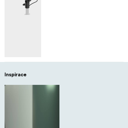
fotografování (anime Convention, fotografování událostí,
cestování a svateb) i pro tvorbu videoobsahu (epizody
kanálů YouTube, rozhovory, dokumentární filmy, tvorba
hudebních videoklipů, televizní reklamy a živé vysílání).
Balení obsahuje:
1x RC 100B
1x miniaturní reflektor
1x silikonový difuzér
Inspirace
1x adaptér pro světelný stojan
1x 3m kabel USB-C na USB-C
1x uživatelská příručka