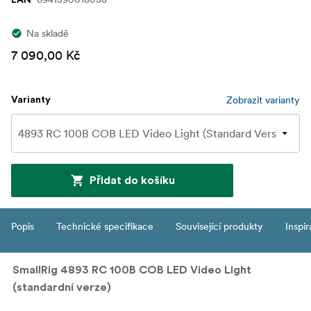
Na skladě
7 090,00 Kč
Zobrazit varianty
Varianty
Přidat do košíku
Popis
Technické specifikace
Související produkty
Inspi
SmallRig 4893 RC 100B COB LED Video Light
(standardní verze)