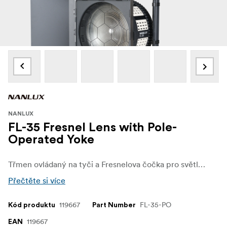
NANLUX
FL-35 Fresnel Lens with Pole-
Operated Yoke
Třmen ovládaný na tyči a Fresnelova čočka pro světlo Evoke 1200B od společnosti Nanlux umožňuje zavěšení světla nad hlavou na tyči nebo mřížce.
Přečtěte si více
119667
FL-35-PO
Kód produktu
Part Number
119667
EAN