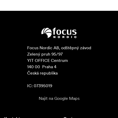
Focus Nordic AB, odštěpný závod

Zelený pruh 95/97

YIT OFFICE Centrum

140 00  Praha 4

Česká republika

IC: 07395019
Najít na Google Maps