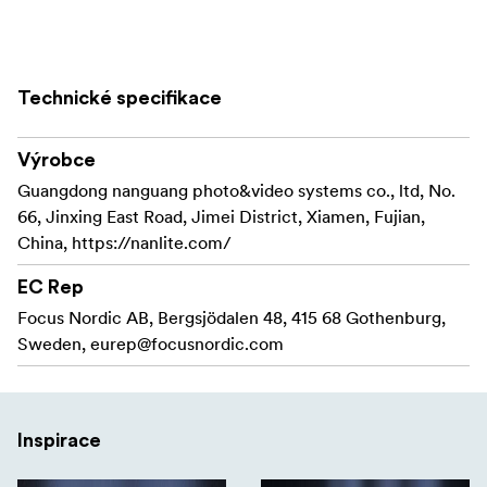
Široký rozsah úhlů paprsků
Součást dodávky: Čočka FL-35 a klapky
Technické specifikace
Výrobce
Guangdong nanguang photo&video systems co., ltd, No.
66, Jinxing East Road, Jimei District, Xiamen, Fujian,
China, https://nanlite.com/
EC Rep
Focus Nordic AB, Bergsjödalen 48, 415 68 Gothenburg,
Sweden,
eurep@focusnordic.com
Inspirace