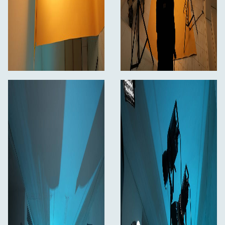
Reflektor x 1
Rychloupínací svorka x 1
Napájecí kabel 6 m x 1
Kabel pro připojení stejnosměrného proudu 3M x 1
Uživatelská příručka x 1
Přenosné pouzdro x 1