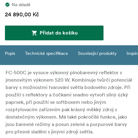
Na skladě
24 890,00 Kč
Přidat do košíku
Popis
Technické specifikace
Související produkty
Inspi
FC-500C je vysoce výkonný plnobarevný reflektor s
jmenovitým výkonem 520 W. Kombinuje tvůrčí potenciál
barvy s možnostmi tvarování světla bodového zdroje. Při
použití s reflektory a čočkami snadno vytvoří silný úzký
paprsek, při použití se softboxem nebo jiným
rozptylovacím zařízením pak krásný měkký zdroj s
dostatečným výkonem. Má také pokročilé funkce, jako
jsou barevné režimy a posun zelené a purpurové barvy
pro přesné sladění s jinými zdroji světla.