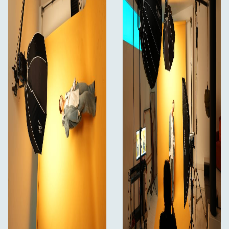
V režimu vypnuto je maximální výkon 8 %.
Model FC-500C podporuje vstup
Flexibilní napájení
stejnosměrného napětí 48 V a může být napájen buď
přiloženým napájecím adaptérem, nebo externími
bateriemi (prodávají se samostatně). Při použití s
ovladačem FC PowerController (prodává se samostatně)
může být FC-500C napájen jednou nebo dvěma
bateriemi 14,4-14,8 V/26 V, což poskytuje volnost
pohybu bez omezení plynoucích z potřeby střídavého
napájení. Toto nastavení také zajišťuje, že osvětlení
zůstane v provozu i ve venkovním prostředí nebo v
jiných prostředích bez přístupu k elektrické síti.
Předměty, které jsou součástí dodávky
FC-500C x 1
Napájecí zdroj x 1