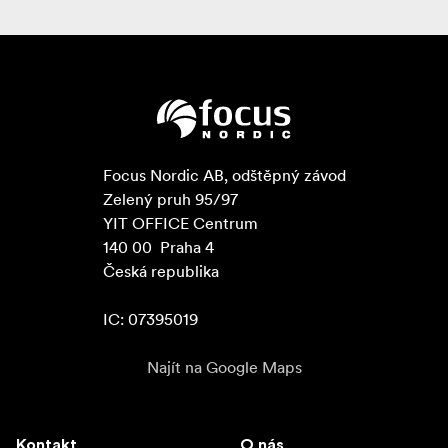
Focus Nordic AB, odštěpný závod

Zelený pruh 95/97

YIT OFFICE Centrum

140 00  Praha 4

Česká republika

IC: 07395019
Najít na Google Maps
Kontakt
O nás