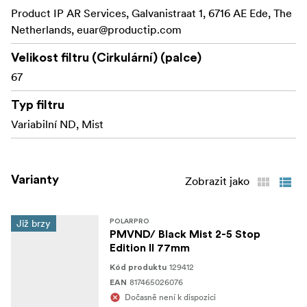
Product IP AR Services, Galvanistraat 1, 6716 AE Ede, The
některých variabilních ND filtrů, a zajišťuje
Netherlands,
euar@productip.com
rovnoměrnou a konzistentní kontrolu světla v celém
záběru.
Velikost filtru (Cirkulární) (palce)
Vyroben z lehkého
67
Precizně opracovaný rámeček:
a odolného leteckého hliníku pro plynulé nastavení
Typ filtru
a dlouhotrvající výkon v jakémkoli prostředí.
Variabilní ND, Mist
Vícevrstvá optická skla
Skla řady CinemaSeries:
PolarPro zajišťují špičkovou ostrost a věrné barvy i
po přidání difuzních efektů.
Varianty
Zobrazit jako
Přehledně označené
Snadno čitelné značení:
indikátory stop usnadňují přesné nastavení expozice
Již brzy
POLARPRO
a úrovně difúze, které potřebujete.
PMVND/ Black Mist 2-5 Stop
Edition II 77mm
S filtrem PolarPro PMVND/Black Mist 2-5 Stop Edition
129412
Kód produktu
můžete ovládat expozici i náladu v jediném filtru a
817465026076
EAN
pokaždé dosáhnout profesionálních, filmových výsledků.
Dočasně není k dispozici