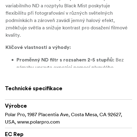
variabilního ND a rozptylu Black Mist poskytuje
flexibilitu při fotografování v různých světelných
podmínkách a zároveň zavádí jemný halový efekt,
změkčuje světla a snižuje kontrast pro dosažení filmové
kvality.
Klíčové vlastnosti a výhody:
Bez
Proměnný ND filtr s rozsahem 2-5 stupňů:
námahy upravte expozici pomocí plynulého
rozsahu 2-5 stupňů, což je ideální pro kontrolu
světla v exteriéru nebo při scénách s vysokým
Technické specifikace
kontrastem.
Přidává jemnou záři do světlých
Difuze černé mlhy:
Výrobce
oblastí a zjemňuje rysy obličeje, čímž vytváří
Polar Pro, 1987 Placentia Ave, Costa Mesa, CA 92627,
filmovou, snovou atmosféru při zachování ostrosti.
USA, www.polarpro.com
Zamezuje
Nulová křížová polarizace:
EC Rep
nežádoucímu "X-vzoru", který se vyskytuje u