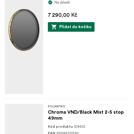
Na skladě
7 290,00 Kč
Přidat do košíku
POLARPRO
Chroma VND/Black Mist 2-5 stop
49mm
129422
Kód produktu
810148701390
EAN