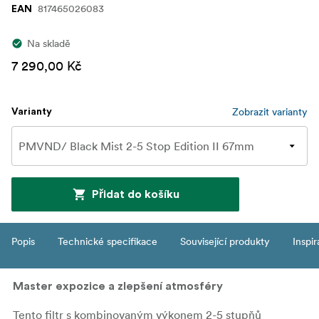
817465026083
EAN
Na skladě
7 290,00 Kč
Zobrazit varianty
Varianty
Přidat do košíku
Popis
Technické specifikace
Související produkty
Inspi
Master expozice a zlepšení atmosféry
Tento filtr s kombinovaným výkonem 2-5 stupňů