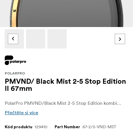
POLARPRO
PMVND/ Black Mist 2-5 Stop Edition
II 67mm
PolarPro PMVND/Black Mist 2-5 Stop Edition kombinuje dva výkonné nástroje do jednoho, který filmařům a fotografům poskytuje bezkonkurenční kontrolu nad světlem a atmosférou. Tento jedinečný filtr umožňuje plynule upravovat expozici pomocí variabilního rozsahu neutrální hustoty a zároveň přidává jemný difuzní efekt pomocí prvku Black Mist, což je ideální pro vytvoření jemného, filmového vzhledu, aniž byste museli skládat dva oblíbené filtry. Ať už fotografujete za ostrého denního světla, nebo vytváříte zasněnou atmosférickou scénu, tento filtr je navržen tak, aby vám pomohl uvést vaši tvůrčí vizi v život.
Přečtěte si více
129410
67-2/5-VND-MST
Kód produktu
Part Number