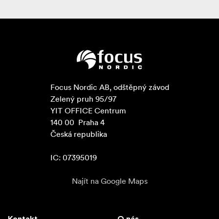
Focus Nordic AB, odštěpný závod

Zelený pruh 95/97

YIT OFFICE Centrum

140 00  Praha 4

Česká republika

IC: 07395019
Najít na Google Maps
Kontakt
O nás