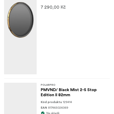
Ať už natáčíte celovečerní film nebo kreativní projekt,
tento všestranný nástroj zvyšuje technickou přesnost i
7 290,00 Kč
umělecký výraz.
Co je v balení:
1x filtr
1x pouzdro,
1x čisticí hadřík z mikrovlákna
POLARPRO
PMVND/ Black Mist 2-5 Stop
Edition II 82mm
129414
Kód produktu
817465026069
EAN
Na skladě