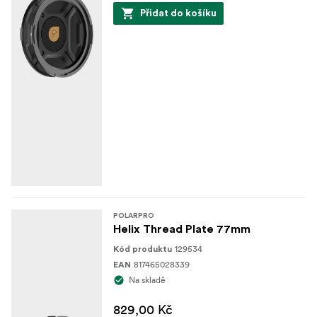
Přidat do košíku
POLARPRO
Helix Thread Plate 77mm
129534
Kód produktu
817465028339
EAN
Na skladě
829,00 Kč