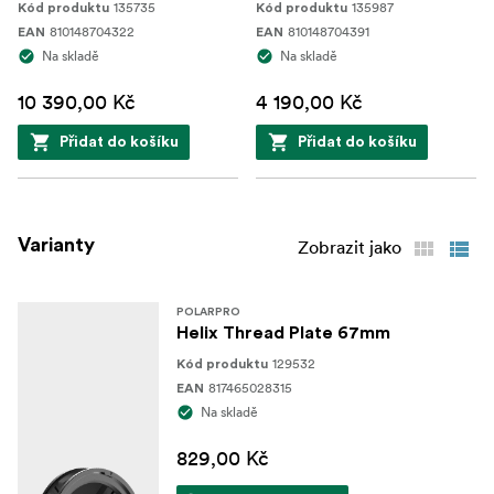
135735
135987
Kód produktu
Kód produktu
810148704322
810148704391
EAN
EAN
Na skladě
Na skladě
10 390,00 Kč
4 190,00 Kč
Přidat do košíku
Přidat do košíku
Varianty
Zobrazit jako
POLARPRO
Helix Thread Plate 67mm
129532
Kód produktu
817465028315
EAN
Na skladě
829,00 Kč