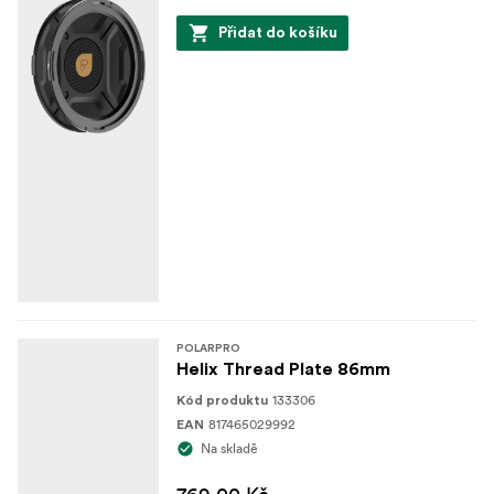
Přidat do košíku
POLARPRO
Helix Thread Plate 86mm
133306
Kód produktu
817465029992
EAN
Na skladě