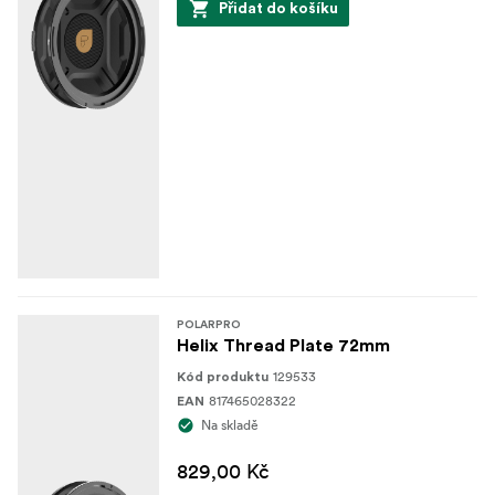
Přidat do košíku
POLARPRO
Helix Thread Plate 72mm
129533
Kód produktu
817465028322
EAN
Na skladě
829,00 Kč