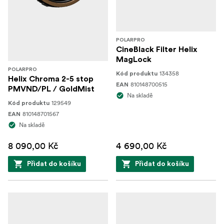
POLARPRO
CineBlack Filter Helix
MagLock
POLARPRO
134358
Kód produktu
Helix Chroma 2-5 stop
810148700515
EAN
PMVND/PL / GoldMist
Na skladě
129549
Kód produktu
810148701567
EAN
Na skladě
8 090,00 Kč
4 690,00 Kč
Přidat do košíku
Přidat do košíku