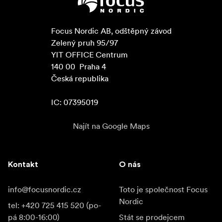
Focus Nordic AB, odštěpný závod

Zelený pruh 95/97

YIT OFFICE Centrum

140 00  Praha 4

Česká republika

IC: 07395019
Najít na Google Maps
Kontakt
O nás
info@focusnordic.cz
Toto je společnost Focus
Nordic
tel: +420 725 415 520 (po-
pá 8:00-16:00)
Stát se prodejcem