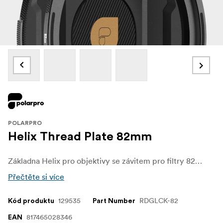
POLARPRO
Helix Thread Plate 82mm
Základna Helix pro objektivy se závitem pro filtry 82 mm. Pro použití filtrů Helix jsou nutné základní desky.
Přečtěte si více
129535
RDGLCK-82
Kód produktu
Part Number
817465028346
EAN