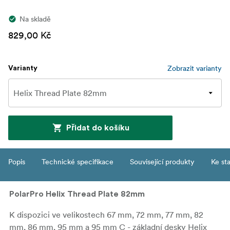
Na skladě
829,00 Kč
Zobrazit varianty
Varianty
Přidat do košíku
Popis
Technické specifikace
Související produkty
Ke st
PolarPro Helix Thread Plate 82mm
K dispozici ve velikostech 67 mm, 72 mm, 77 mm, 82
mm, 86 mm, 95 mm a 95 mm C - základní desky Helix