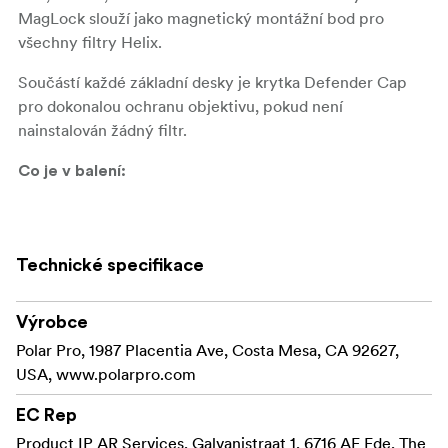
MagLock slouží jako magnetický montážní bod pro
všechny filtry Helix.
Součástí každé základní desky je krytka Defender Cap
pro dokonalou ochranu objektivu, pokud není
nainstalován žádný filtr.
Co je v balení:
1x základní deska Helix MagLock Base Plate 82 mm
Technické specifikace
Výrobce
Polar Pro, 1987 Placentia Ave, Costa Mesa, CA 92627,
USA, www.polarpro.com
EC Rep
Product IP AR Services, Galvanistraat 1, 6716 AE Ede, The