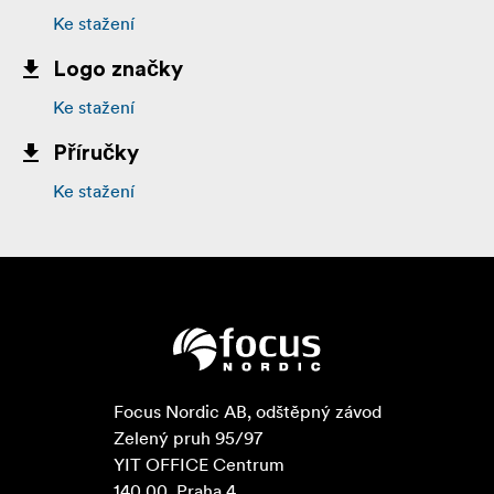
Ke stažení
Logo značky
Ke stažení
Příručky
Ke stažení
Focus Nordic AB, odštěpný závod

Zelený pruh 95/97

YIT OFFICE Centrum

140 00  Praha 4
