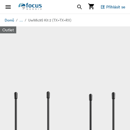
Přihlásit se
...
Domů
UwMic9S Kit 2 (TX+TX+RX)
Outlet