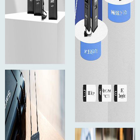
1× Přijímač RX9s
2× Všesměrový klopový mikrofon DK3A
1× Y-kabel SR-C2004 3.5mm TRS Male na 3.5mm
TRS Male (30 cm)
2× Audio kabel XLR na 3.5mm TRS (40 cm)
1× Audio kabel 3.5mm TRS pro fotoaparáty (80 cm)
3× USB-C nabíjecí kabel (1.2 m)
4× Anténa
3× Spona na opasek
1× Adaptér Cold Shoe