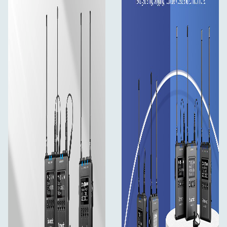
Živý a vysoce kontrastní OLED displej
Odnímatelná anténa s možností otočení o 360°
Přepínač ON/OFF pro skupinu kanálů A a B
Nezávislé výstupy levého a pravého kanálu
Vestavěná dobíjecí Li-Ion baterie
Mikrofonní a linkový vstup pro vytváření
vícevrstvého obsahu
Možnost monitorování zvuku v reálném čase
pomocí sluchátek
Dodáváno včetně vodotěsného kufru
Obsah balení:
2× Vysílač TX9s