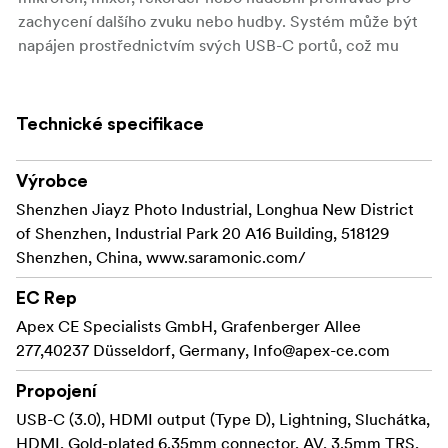
zachycení dalšího zvuku nebo hudby. Systém může být
napájen prostřednictvím svých USB-C portů, což mu
umožňuje provoz po mnoho hodin na 5V USB
powerbance.
Technické specifikace
Přenosný přijímač RX9s
Saramonic RX9s je dvoukanálový bezdrátový UHF
Výrobce
přijímač s možností upevnění na fotoaparát. Vyznačuje
se širokým přepínatelným RF pásmem, vysoce
Shenzhen Jiayz Photo Industrial, Longhua New District
kontrastním OLED displejem, infračerveným párováním
of Shenzhen, Industrial Park 20 A16 Building, 518129
a synchronizací mezi vysílačem a přijímačem. Dvě
Shenzhen, China, www.saramonic.com/
odnímatelné antény lze pro lepší příjem otočit o 360°.
EC Rep
Výstup přijímače lze přepínat mezi mono a stereo
Apex CE Specialists GmbH, Grafenberger Allee
režimem. Funkce LCF (Low-Cut Filter) na přijímači
277,40237 Düsseldorf, Germany,
minimalizuje nízkofrekvenční šum.
Info@apex-ce.com
Propojení
Bodypack vysílač TX9s
Saramonic TX9s je bodypack vysílač s možností
USB-C (3.0), HDMI output (Type D), Lightning, Sluchátka,
upevnění. Je vybaven snadno čitelným OLED displejem,
HDMI, Gold-plated 6.35mm connector, AV, 3.5mm TRS,