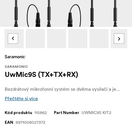
SARAMONIC
UwMic9S (TX+TX+RX)
Bezdrátový mikrofonní systém se dvěma vysílači a jedním přijímačem.
Přečtěte si více
115862
UWMIC9S KIT2
Kód produktu
Part Number
6971008027372
EAN