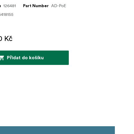
126481
AD-PoE
u
Part Number
5418155
0 Kč
Přidat do košíku