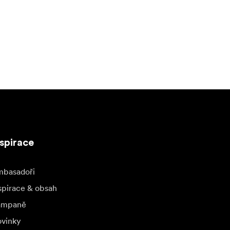
nspirace
basadoři
spirace & obsah
ampaně
vinky