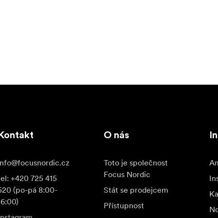
Kontakt
O nás
I
info@focusnordic.cz
Toto je společnost
Am
Focus Nordic
tel: +420 725 415
In
520 (po-pá 8:00-
Stát se prodejcem
K
16:00)
Přístupnost
No
Instagram