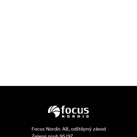
Focus Nordic AB, odštěpný závod

Zelený pruh 95/97
