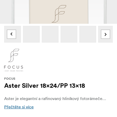
FOCUS
Aster Silver 18x24/PP 13x18
Aster je elegantní a rafinovaný hliníkový fotorámeček s tenkým, minimalistickým profilem o rozměrech 6,5 mm na šířku a 13,7 mm v hloubce. Je navržen s čistou, moderní estetikou a nabízí decentní, elegantní způsob orámování vašich snímků - nechává objekt v centru pozornosti.
Přečtěte si více