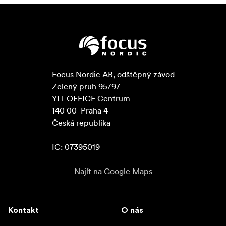
Focus Nordic AB, odštěpný závod

Zelený pruh 95/97

YIT OFFICE Centrum

140 00  Praha 4

Česká republika

IC: 07395019
Najít na Google Maps
Kontakt
O nás