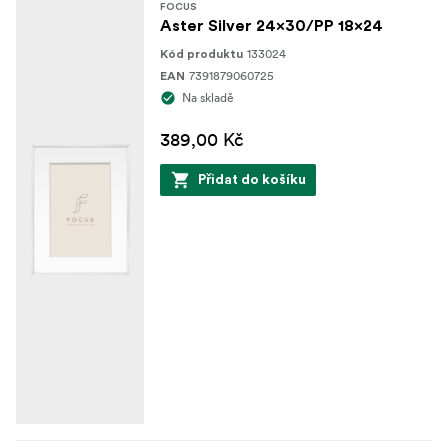
FOCUS
Aster Silver 24x30/PP 18x24
133024
Kód produktu
7391879060725
EAN
Na skladě
389,00 Kč
Přidat do košíku