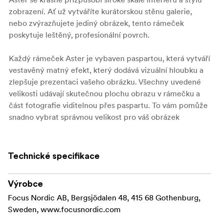
zobrazení. Ať už vytváříte kurátorskou stěnu galerie,
nebo zvýrazňujete jediný obrázek, tento rámeček
poskytuje leštěný, profesionální povrch.
Každý rámeček Aster je vybaven paspartou, která vytváří
vestavěný matný efekt, který dodává vizuální hloubku a
zlepšuje prezentaci vašeho obrázku. Všechny uvedené
velikosti udávají skutečnou plochu obrazu v rámečku a
část fotografie viditelnou přes paspartu. To vám pomůže
snadno vybrat správnou velikost pro váš obrázek
Hliníková konstrukce zajišťuje i přes štíhlou konstrukci
stabilitu a odolnost. Přední strana ze skutečného skla
nabízí jasné zobrazení a spolehlivou ochranu, zatímco
Technické specifikace
rámečky do velikosti 24 × 30 cm obsahují robustní zadní
podpěru pro zobrazení na stole na výšku i na šířku.
Výrobce
Focus Nordic AB, Bergsjödalen 48, 415 68 Gothenburg,
Klíčové vlastnosti:
Sweden, www.focusnordic.com