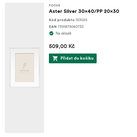
FOCUS
Aster Silver 30x40/PP 20x30
133025
Kód produktu
7391879060732
EAN
Na skladě
509,00 Kč
Přidat do košíku