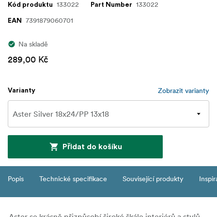
133022
133022
Kód produktu
Part Number
7391879060701
EAN
Na skladě
289,00 Kč
Zobrazit varianty
Varianty
Přidat do košíku
Popis
Technické specifikace
Související produkty
Inspi
Aster se krásně přizpůsobí široké škále interiérů a stylů