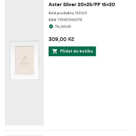
Aster Silver 20x25/PP 15x20
133023
Kód produktu
7391879060718
EAN
Na skladě
309,00 Kč
Přidat do košíku