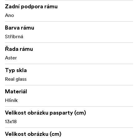
Vyrobeno z vysoce kvalitního hliníku s tenkými
Zadní podpora rámu
moderními hranami
Ano
Podložka je součástí balení
Barva rámu
Stříbrná
Rozměry profilu: Aster kombinuje minimalistické
tvary s promyšlenými detaily - ideální pro moderní
Řada rámu
domovy, stylové galerie a kreativní interiéry.
Aster
Typ skla
Real glass
Materiál
Hliník
Velikost obrázku pasparty (cm)
13x18
Velikost obrázku (cm)