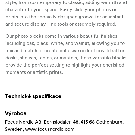
style, from contemporary to classic, adding warmth and
character to your space. Easily slide your photos or
prints into the specially designed groove for an instant
and secure display—no tools or assembly required.
Our photo blocks come in various beautiful finishes
including oak, black, white, and walnut, allowing you to
mix and match or create cohesive collections. Ideal for
desks, shelves, tables, or mantels, these versatile blocks
provide the perfect setting to highlight your cherished
moments or artistic prints.
Made with FSC® certified materials, Licence code FSC-
C211920, this product is a sustainable choice that helps
Technické specifikace
protect our forests.
Výrobce
Focus Nordic AB, Bergsjödalen 48, 415 68 Gothenburg,
Sweden, www.focusnordic.com