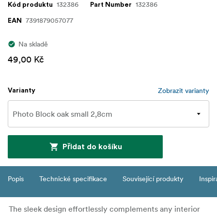
132386
132386
Kód produktu
Part Number
7391879057077
EAN
Na skladě
49,00 Kč
Zobrazit varianty
Varianty
Přidat do košíku
Popis
Technické specifikace
Související produkty
Inspi
The sleek design effortlessly complements any interior