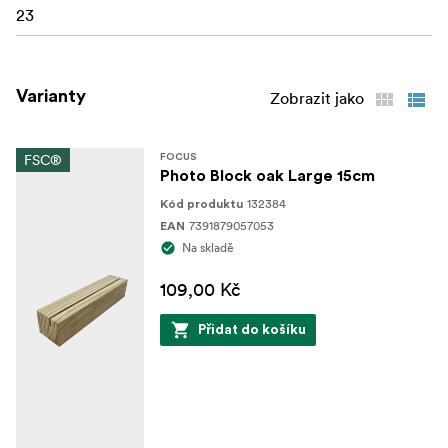
23
Varianty
Zobrazit jako
FSC®
FOCUS
Photo Block oak Large 15cm
132384
Kód produktu
7391879057053
EAN
Na skladě
109,00 Kč
Přidat do košíku