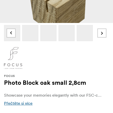
FOCUS
Photo Block oak small 2,8cm
Showcase your memories elegantly with our FSC-certified Wooden Photo Blocks in oak. Crafted from responsibly sourced, high-quality wood, these blocks offer a modern, minimalist way to display your favorite photographs and artwork.
Přečtěte si více