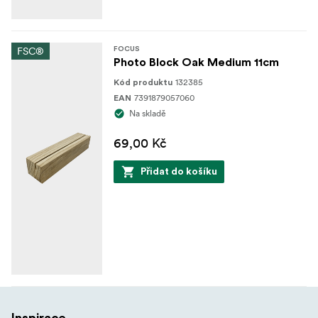
FSC®
FOCUS
Photo Block Oak Medium 11cm
132385
Kód produktu
7391879057060
EAN
Na skladě
69,00 Kč
Přidat do košíku
Inspirace