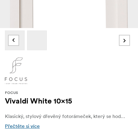
FOCUS
Vivaldi White 10x15
Klasický, stylový dřevěný fotorámeček, který se hodí do jakéhokoli prostředí. S trochu širším a hlubším profilem. Perfektní k vytvoření fotostěny s velkými i malými motivy. Je vybaven pravým sklem, které na fotografiích zvýrazní to nejlepší. K dispozici v několika různých velikostech. Podložka je součástí balení.
Přečtěte si více