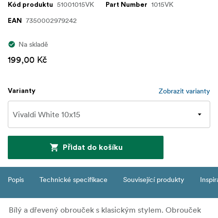
51001015VK
1015VK
Kód produktu
Part Number
7350002979242
EAN
Na skladě
199,00 Kč
Zobrazit varianty
Varianty
Přidat do košíku
Popis
Technické specifikace
Související produkty
Inspi
Bílý a dřevený obrouček s klasickým stylem. Obrouček