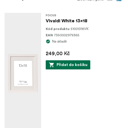
FOCUS
Vivaldi White 13x18
51001318VK
Kód produktu
7350002979365
EAN
Na skladě
249,00 Kč
Přidat do košíku