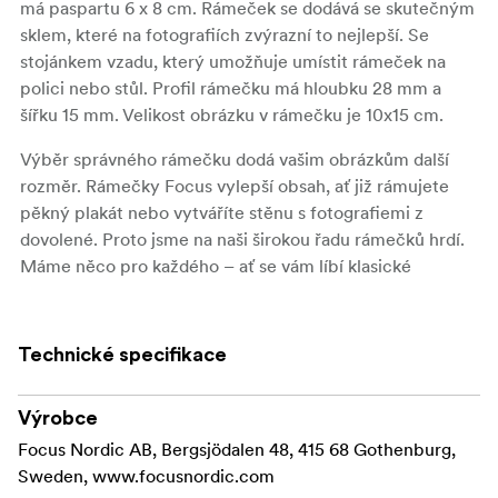
má paspartu 6 x 8 cm. Rámeček se dodává se skutečným
sklem, které na fotografiích zvýrazní to nejlepší. Se
stojánkem vzadu, který umožňuje umístit rámeček na
polici nebo stůl. Profil rámečku má hloubku 28 mm a
šířku 15 mm. Velikost obrázku v rámečku je 10x15 cm.
Výběr správného rámečku dodá vašim obrázkům další
rozměr. Rámečky Focus vylepší obsah, ať již rámujete
pěkný plakát nebo vytváříte stěnu s fotografiemi z
dovolené. Proto jsme na naši širokou řadu rámečků hrdí.
Máme něco pro každého – ať se vám líbí klasické
rámečky, nebo ať chcete rámeček, díky kterému váš
snímek vynikne a dodá vašemu interiéru další rozměr.
Technické specifikace
Výrobce
Focus Nordic AB, Bergsjödalen 48, 415 68 Gothenburg,
Sweden, www.focusnordic.com