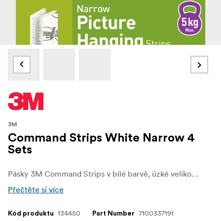
3M
Command Strips White Narrow 4
Sets
Pásky 3M Command Strips v bílé barvě, úzké velikosti, nabízejí tenké a diskrétní řešení pro upevnění a uspořádání drobných předmětů bez poškození stěn nebo povrchů. Jsou ideální pro lehké dekorace, tenké rámečky nebo doplňky, bezpečně drží a zároveň zajišťují, že vaše stěny zůstanou bez děr, stop nebo lepkavých zbytků. Tyto 3M příkazové pásky bílé úzké unesou užitečné zatížení až 5 kg.
Přečtěte si více
134450
7100337191
Kód produktu
Part Number