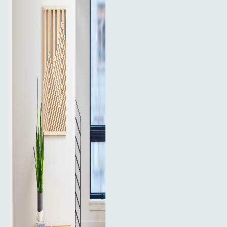
Každá sada obsahuje 4 páry (celkem 8 pásků)
Co je v krabici:
4 sady úzkých bílých pásků 3M Command (celkem
8 pásků)
.