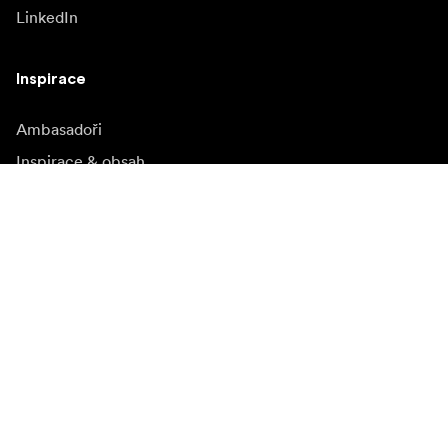
LinkedIn
Inspirace
Ambasadoři
Inspirace & obsah
Kampaně
Novinky
Media bank
Firmware a jeho
aktualizace
Odebírat novinky