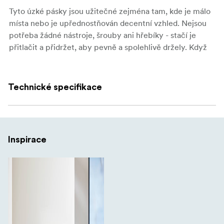
Tyto úzké pásky jsou užitečné zejména tam, kde je málo
místa nebo je upřednostňován decentní vzhled. Nejsou
potřeba žádné nástroje, šrouby ani hřebíky - stačí je
přitlačit a přidržet, aby pevně a spolehlivě držely. Když
je čas je odstranit nebo přemístit, čistě se odlepí a
výsledek zůstane nepoškozený.
Technické specifikace
Klíčové vlastnosti:
Úzká velikost pro lehké dekory a tenké předměty
Nosnost až 5 kg
Inspirace
Silné uchycení pro každodenní použití
Funguje na malovaných stěnách, dlaždicích, kovu, a
dřevo
Stahuje se čistě, bez poškození a zbytků
Snadná aplikace bez použití nářadí