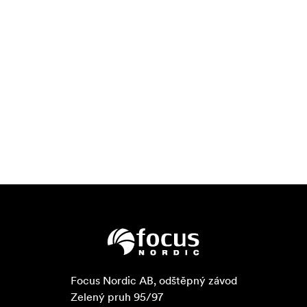
Focus Nordic AB, odštěpný závod

Zelený pruh 95/97
