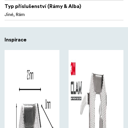
Typ příslušenství (Rámy & Alba)
Jiné, Rám
Inspirace