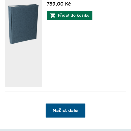
759,00 Kč
Přidat do košíku
Načíst další