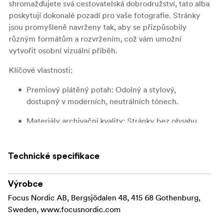
shromažďujete svá cestovatelská dobrodružství, tato alba
poskytují dokonalé pozadí pro vaše fotografie. Stránky
jsou promyšleně navrženy tak, aby se přizpůsobily
různým formátům a rozvržením, což vám umožní
vytvořit osobní vizuální příběh.
Klíčové vlastnosti:
Premiový plátěný potah:
Odolný a stylový,
dostupný v moderních, neutrálních tónech.
Materiály archivační kvality:
Stránky bez obsahu
kyselin, které uchovávají vaše fotografie v bezpečí
po celé generace.
Technické specifikace
10letá záruka:
Důvěra v řemeslné zpracování,
podpořená desetiletou zárukou.
Výrobce
Elegantní design:
Čistá, minimalistická estetika
Focus Nordic AB, Bergsjödalen 48, 415 68 Gothenburg,
vhodná pro jakoukoli příležitost nebo dekor.
Sweden, www.focusnordic.com