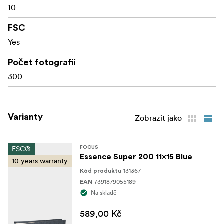
10
Toto album nabízí krásný a efektivní způsob archivace
vašich příběhů, takže je ideální pro rodinné kroniky,
FSC
sbírky událostí nebo cestovatelské seriály.
Yes
Vyrobeno z materiálů s certifikací FSC®, licenční kód
Počet fotografií
FSC-C211920, tento produkt je udržitelnou volbou, která
pomáhá chránit naše lesy.
300
Varianty
Zobrazit jako
FSC®
FOCUS
Essence Super 200 11x15 Blue
10 years warranty
131367
Kód produktu
7391879055189
EAN
Na skladě
589,00 Kč