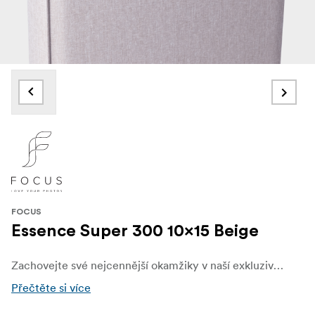
FOCUS
Essence Super 300 10x15 Beige
Zachovejte své nejcennější okamžiky v naší exkluzivní sérii vysoce kvalitních plátěných fotoalb. Každé album je navrženo s ohledem na eleganci i trvanlivost a je vyrobeno z prvotřídní plátěné tkaniny, která nabízí rafinovaný hmatový pocit a klasický, nadčasový vzhled. Uvnitř tohoto alba najdete kapsy pro 300 fotografií ve velikostech do 10 × 15 cm, které nabízejí praktické řešení pro pečlivé uspořádání vašich vzpomínek..
Přečtěte si více