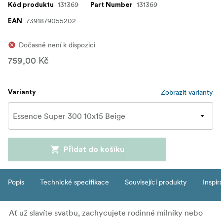
131369
131369
Kód produktu
Part Number
7391879055202
EAN
Dočasně není k dispozici
759,00 Kč
Zobrazit varianty
Varianty
Přidat do košíku
Popis
Technické specifikace
Související produkty
Inspi
Ať už slavíte svatbu, zachycujete rodinné milníky nebo