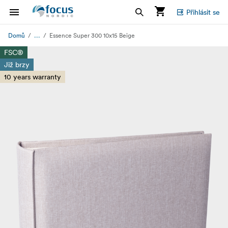
Přihlásit se
...
Domů
Essence Super 300 10x15 Beige
FSC®
Již brzy
10 years warranty