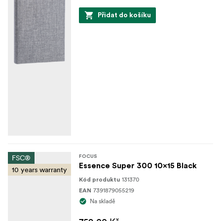
Přidat do košíku
FSC®
FOCUS
Essence Super 300 10x15 Black
10 years warranty
131370
Kód produktu
7391879055219
EAN
Na skladě