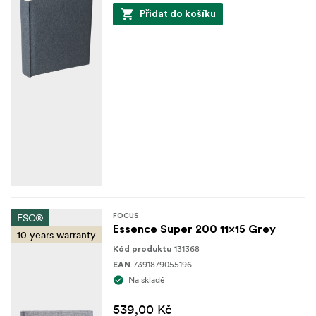
Přidat do košíku
FSC®
FOCUS
Essence Super 200 11x15 Grey
10 years warranty
131368
Kód produktu
7391879055196
EAN
Na skladě
539,00 Kč