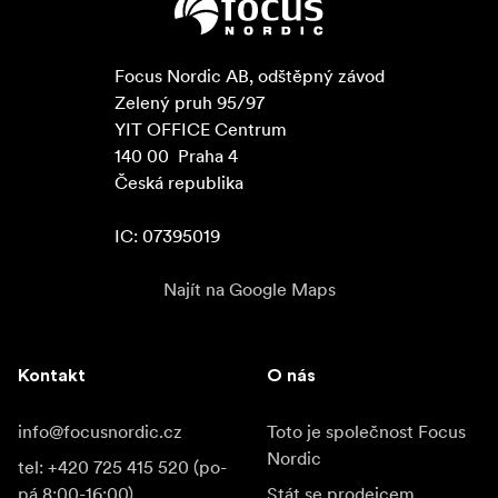
Focus Nordic AB, odštěpný závod

Zelený pruh 95/97

YIT OFFICE Centrum

140 00  Praha 4

Česká republika

IC: 07395019
Najít na Google Maps
Kontakt
O nás
info@focusnordic.cz
Toto je společnost Focus
Nordic
tel: +420 725 415 520 (po-
pá 8:00-16:00)
Stát se prodejcem