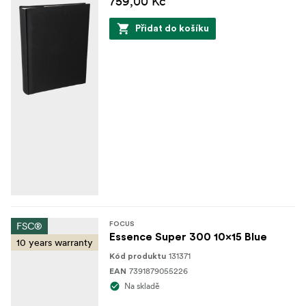
759,00 Kč
Přidat do košíku
FSC®
FOCUS
Essence Super 300 10x15 Blue
10 years warranty
131371
Kód produktu
7391879055226
EAN
Na skladě