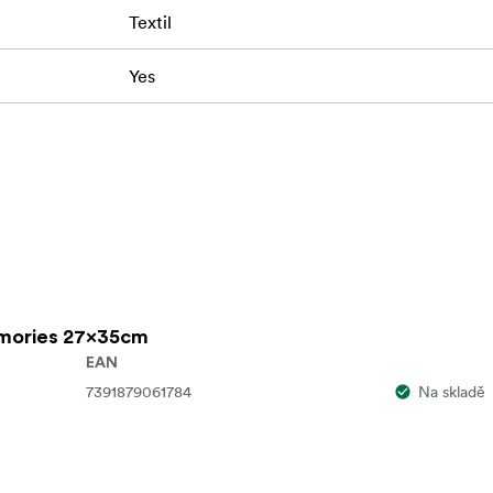
Textil
Yes
emories 27x35cm
EAN
7391879061784
Na skladě