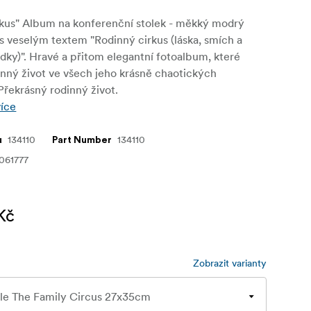
rkus" Album na konferenční stolek - měkký modrý
l s veselým textem "Rodinný cirkus (láska, smích a
ky)". Hravé a přitom elegantní fotoalbum, které
inný život ve všech jeho krásně chaotických
řekrásný rodinný život.
více
134110
134110
u
Part Number
061777
Kč
Zobrazit varianty