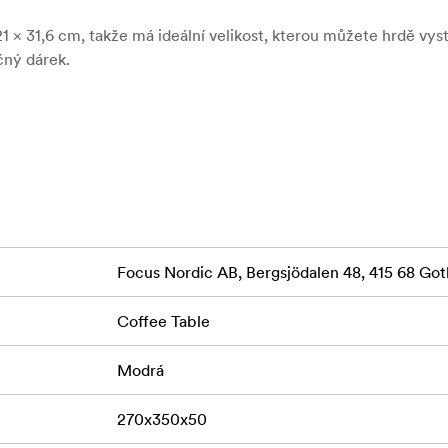
21 × 31,6 cm
, takže má ideální velikost, kterou můžete hrdě vyst
čný dárek.
vání rodinných zážitků, narozenin, svátků a dokonale nedokona
ní rodinných dobrodružství, narozenin a svátků. Knížka, která 
rotože každá rodina má svůj vlastní malý cirkus.
Focus Nordic AB, Bergsjödalen 48, 415 68 G
Coffee Table
Modrá
270x350x50