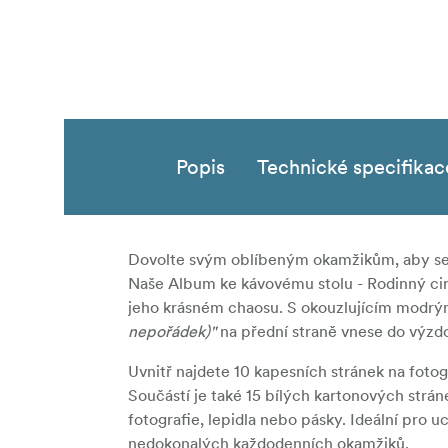
Popis
Technické specifikac
Dovolte svým oblíbeným okamžikům, aby se d
Naše
Album ke kávovému stolu - Rodinný ci
jeho krásném chaosu. S okouzlujícím
modrým
nepořádek)"
na přední straně vnese do výzd
Uvnitř najdete
10 kapesních stránek
na fotog
Součástí je také
15 bílých kartonových strán
fotografie, lepidla nebo pásky. Ideální pro 
nedokonalých každodenních okamžiků.