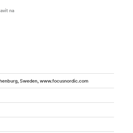
avit na
lých
je stejně živá
othenburg, Sweden, www.focusnordic.com