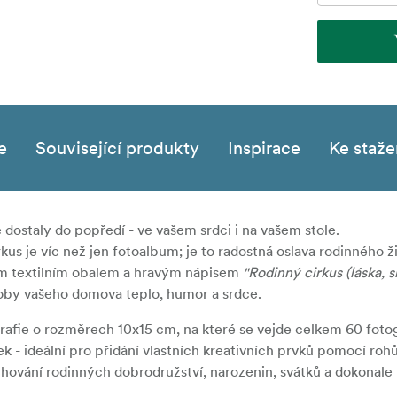
e
Související produkty
Inspirace
Ke staže
ostaly do popředí - ve vašem srdci i na vašem stole.
rkus
je víc než jen fotoalbum; je to radostná oslava rodinného ž
 textilním obalem
a hravým nápisem
"Rodinný cirkus (láska, 
oby vašeho domova teplo, humor a srdce.
rafie o rozměrech
10x15 cm
, na které se vejde celkem 6
0 fotog
ek
- ideální pro přidání vlastních kreativních prvků pomocí roh
uchování rodinných dobrodružství, narozenin, svátků a dokonale