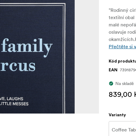
"Rodinný ci
textilní oba
malé nepořád
oslavuje rod
okamžicích.P
Přečtěte si 
Kód produkt
7391879
EAN
Na skladě
839,00 
Varianty