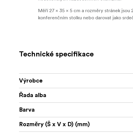
Měří
27 × 35 × 5 cm
a rozměry stránek jsou
konferenčním stolku nebo darovat jako srde
Díky tomu, že je tato kniha ideální pro ucho
každodenních okamžiků, je ideální pro uchová
a plná lásky jako příběhy, které obsahuje - p
Technické specifikace
Výrobce
Řada alba
Barva
Rozměry (Š x V x D) (mm)