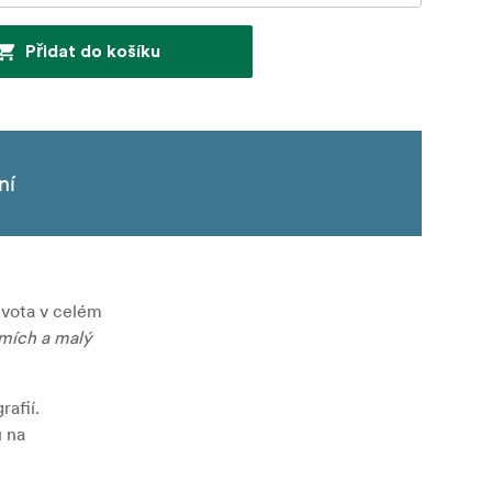
Přidat do košíku
ní
ivota v celém
smích a malý
rafií
.
ů na