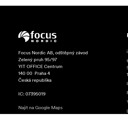
Focus Nordic AB, odštěpný závod

Zelený pruh 95/97

YIT OFFICE Centrum

140 00  Praha 4

Česká republika

IC: 07395019
Najít na Google Maps