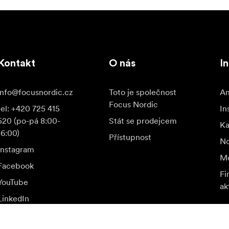
Kontakt
O nás
I
info@focusnordic.cz
Toto je společnost
Am
Focus Nordic
tel: +420 725 415
In
520 (po-pá 8:00-
Stát se prodejcem
K
16:00)
Přístupnost
No
Instagram
Me
Facebook
Fi
YouTube
ak
LinkedIn