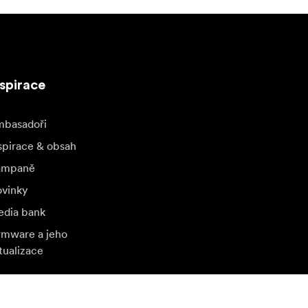
nspirace
basadoři
spirace & obsah
ampaně
vinky
dia bank
rmware a jeho
tualizace