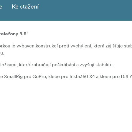
e
Ke stažení
telefony 9,8"
u je vybaven konstrukcí proti vychýlení, která zajišťuje stabi
u.
ožkami, které zabraňují poškrábání a zvyšují stabilitu.
 SmallRig pro GoPro, klece pro Insta360 X4 a klece pro DJI A