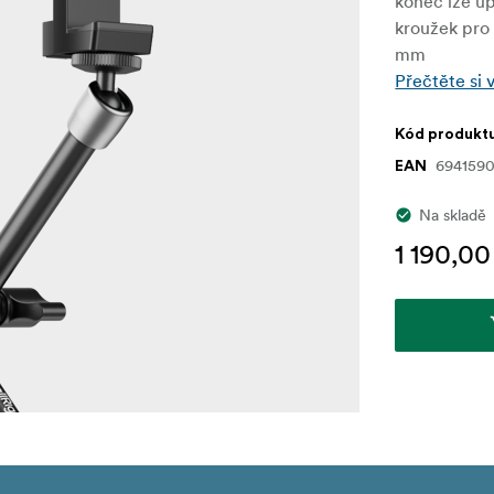
konec lze up
kroužek pro 
mm
Přečtěte si 
Kód produkt
694159
EAN
Na skladě
1 190,00