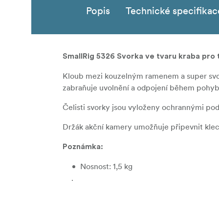
Popis
Technické specifikac
SmallRig 5326 Svorka ve tvaru kraba pro 
Kloub mezi kouzelným ramenem a super svorko
zabraňuje uvolnění a odpojení během pohyb
Čelisti svorky jsou vyloženy ochrannými podl
Držák akční kamery umožňuje připevnit klece
Poznámka:
Nosnost: 1,5 kg
.
Balení obsahuje:
Supersvorka