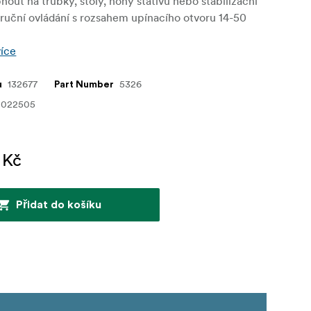
nout na trubky, stoly, nohy stativu nebo stabilizační
ruční ovládání s rozsahem upínacího otvoru 14-50
více
132677
5326
u
Part Number
0022505
 Kč
Přidat do košíku