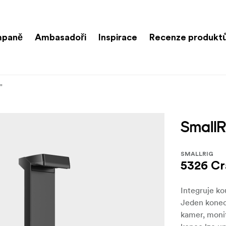
paně
Ambasadoři
Inspirace
Recenze produkt
"
SMALLRIG
5326 Cr
Integruje k
Jeden konec
kamer, monit