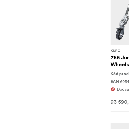
KUPO
756 Ju
Wheels
Kód prod
695
EAN
Dočasn
93 590