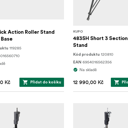
ck Action Roller Stand
KUPO
483SH Short 3 Section
 Base
Stand
119285
uktu
120810
Kód produktu
016560710
6954016562356
EAN
adě
Na skladě
00 Kč
12 990,00 Kč
Přidat do košíku
Při