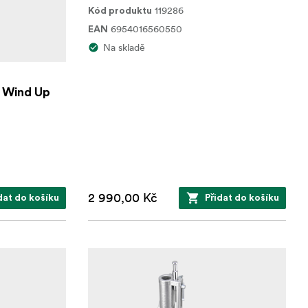
119286
Kód produktu
6954016560550
EAN
Na skladě
 Wind Up
2 990,00 Kč
dat do košíku
Přidat do košíku