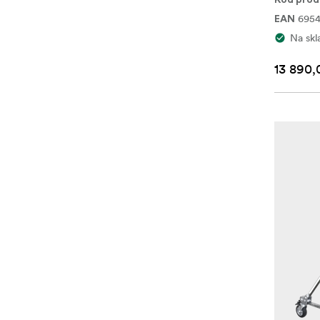
Kód prod
695
EAN
Na skl
13 890,