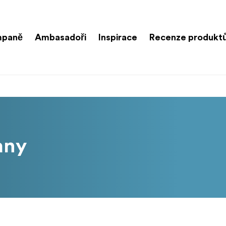
paně
Ambasadoři
Inspirace
Recenze produkt
any