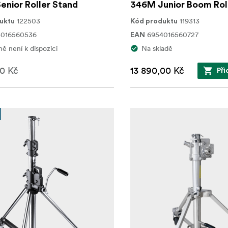
nior Roller Stand
346M Junior Boom Rol
122503
119313
uktu
Kód produktu
4016560536
6954016560727
EAN
ě není k dispozici
Na skladě
0 Kč
13 890,00 Kč
Při