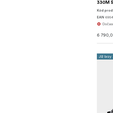
330M Se
Kód prod
695
EAN
Dočasn
6 790,0
Již brzy