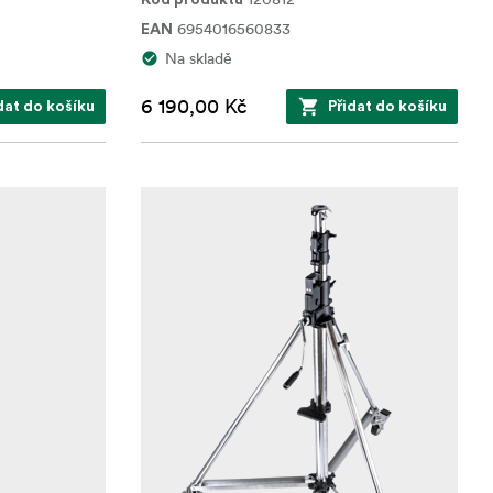
Kód produktu
6954016560833
EAN
Na skladě
6 190,00 Kč
dat do košíku
Přidat do košíku