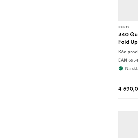
KUPO
340 Qui
Fold Up
Kód prod
6954
EAN
Na skl
4 590,