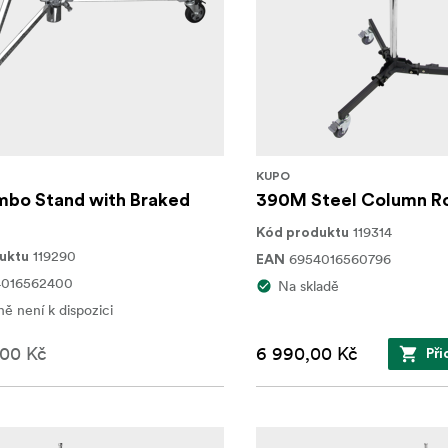
KUPO
mbo Stand with Braked
390M Steel Column Ro
119314
Kód produktu
119290
uktu
6954016560796
EAN
4016562400
Na skladě
ě není k dispozici
,00 Kč
6 990,00 Kč
Při