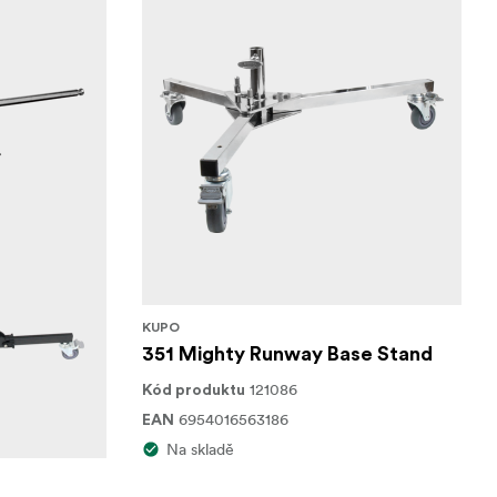
KUPO
351 Mighty Runway Base Stand
121086
Kód produktu
6954016563186
EAN
Na skladě