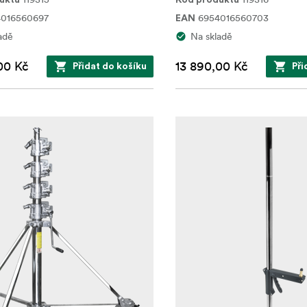
uktu
Kód produktu
4016560697
6954016560703
EAN
adě
Na skladě
00 Kč
13 890,00 Kč
Přidat do košíku
Při