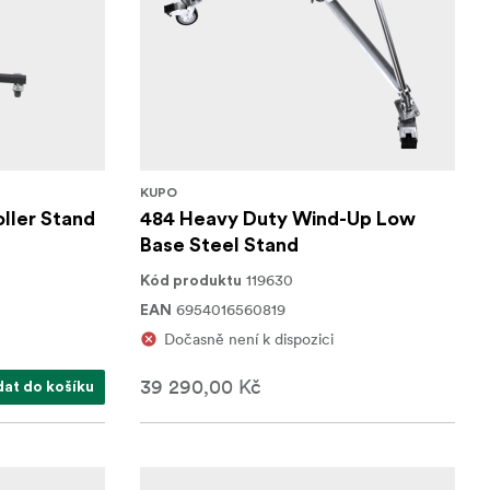
KUPO
ller Stand
484 Heavy Duty Wind-Up Low
Base Steel Stand
119630
Kód produktu
6954016560819
EAN
Dočasně není k dispozici
39 290,00 Kč
dat do košíku