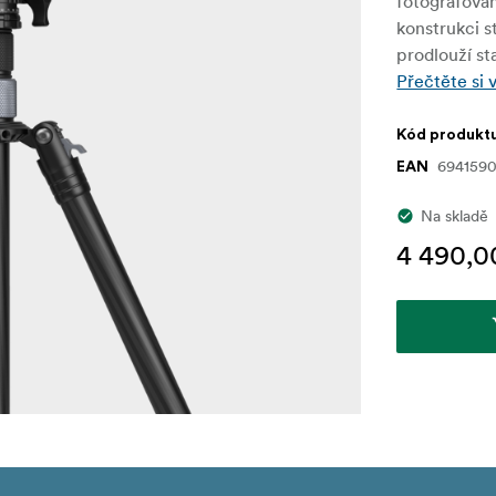
fotografován
konstrukci s
prodlouží st
Přečtěte si 
Kód produkt
694159
EAN
Na skladě
4 490,0