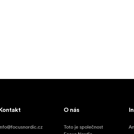
Kontakt
O nás
I
info@focusnordic.cz
Toto je společnost
Am