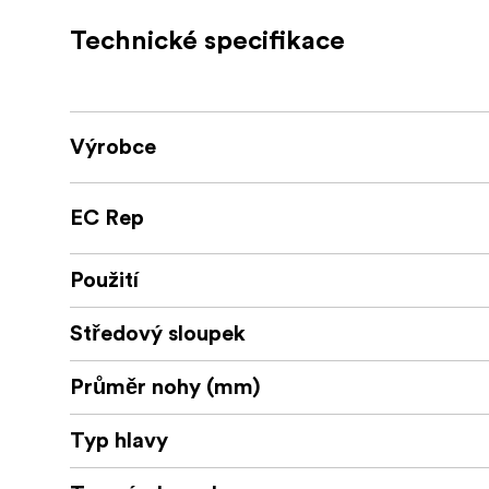
1x stativ Carbon AP-20
Technické specifikace
1x přenosná brašna
1x návod k použití
Výrobce
EC Rep
Použití
Středový sloupek
Průměr nohy (mm)
Typ hlavy