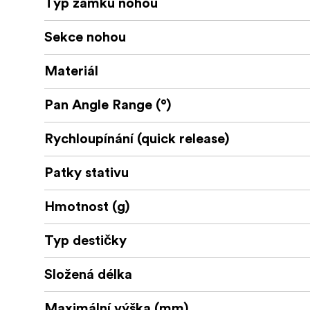
Typ zámku nohou
Sekce nohou
Materiál
Pan Angle Range (°)
Rychloupínání (quick release)
Patky stativu
Hmotnost (g)
Typ destičky
Složená délka
Maximální výška (mm)