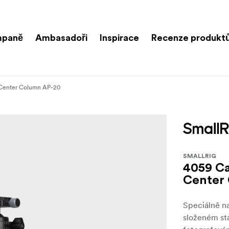
paně
Ambasadoři
Inspirace
Recenze produkt
h Center Column AP-20
SMALLRIG
4059 Ca
Center
Speciálně na
složeném sta