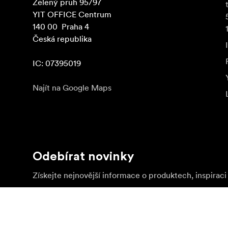
Zelený pruh 95/97

YIT OFFICE Centrum

140 00  Praha 4

Česká republika

IC: 07395019
Najít na Google Maps
Odebírat novinky
Získejte nejnovější informace o produktech, inspiraci 
Soukromá osoba
Prodejce