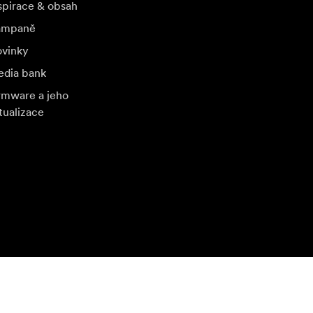
spirace & obsah
ampaně
vinky
dia bank
rmware a jeho
tualizace
štivte další místní trh