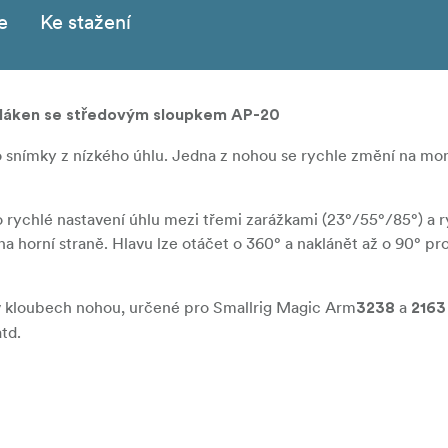
e
Ke stažení
 vláken se středovým sloupkem AP-20
o snímky z nízkého úhlu. Jedna z nohou se rychle změní na m
 rychlé nastavení úhlu mezi třemi zarážkami (23°/55°/85°) a 
 horní straně. Hlavu lze otáčet o 360° a naklánět až o 90° pro
 v kloubech nohou, určené pro Smallrig Magic Arm
a
3238
2163
td.