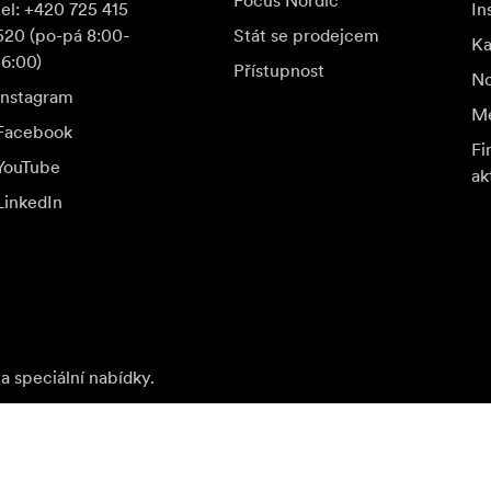
Focus Nordic
tel: +420 725 415
In
520 (po-pá 8:00-
Stát se prodejcem
K
16:00)
Přístupnost
No
Instagram
Me
Facebook
Fi
YouTube
ak
LinkedIn
a speciální nabídky.
Nav
Přihlásit se