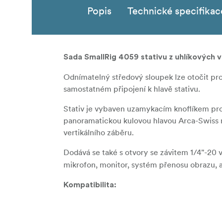
Popis
Technické specifikac
Sada SmallRig 4059 stativu z uhlíkových
Odnímatelný středový sloupek lze otočit pr
samostatném připojení k hlavě stativu.
Stativ je vybaven uzamykacím knoflíkem pro
panoramatickou kulovou hlavou Arca-Swiss na
vertikálního záběru.
Dodává se také s otvory se závitem 1/4"-20
mikrofon, monitor, systém přenosu obrazu, a
Kompatibilita:
Rychloupínací destička Arca-Swiss
Obsah balení: