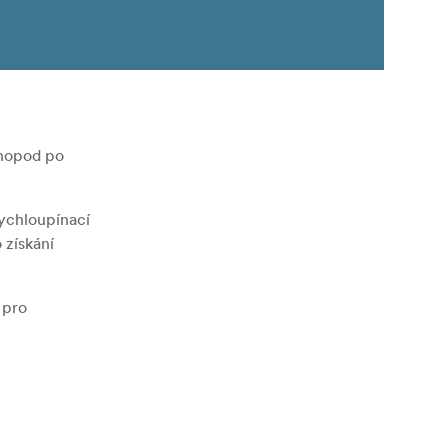
onopod po
rychloupínací
 získání
pro