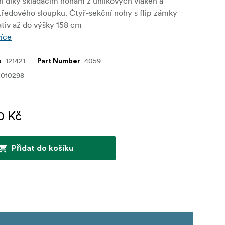
í díky skládacím nohám z uhlíkových vláken a
tředového sloupku. Čtyř-sekční nohy s flip zámky
ativ až do výšky 158 cm
více
121421
4059
u
Part Number
0010298
0 Kč
Přidat do košíku