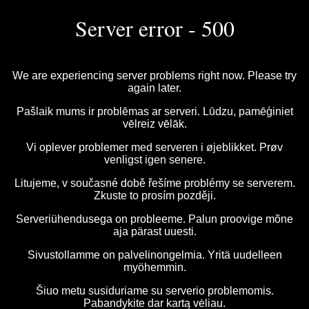
Server error - 500
We are experiencing server problems right now. Please try
again later.
Pašlaik mums ir problēmas ar serveri. Lūdzu, pamēģiniet
vēlreiz vēlāk.
Vi oplever problemer med serveren i øjeblikket. Prøv
venligst igen senere.
Litujeme, v současné době řešíme problémy se serverem.
Zkuste to prosím později.
Serveriühendusega on probleeme. Palun proovige mõne
aja pärast uuesti.
Sivustollamme on palvelinongelmia. Yritä uudelleen
myöhemmin.
Šiuo metu susiduriame su serverio problemomis.
Pabandykite dar kartą vėliau.