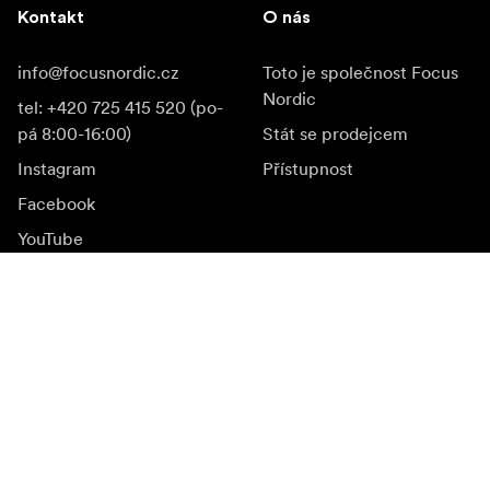
Kontakt
O nás
info@focusnordic.cz
Toto je společnost Focus
Nordic
tel: +420 725 415 520 (po-
pá 8:00-16:00)
Stát se prodejcem
Instagram
Přístupnost
Facebook
YouTube
LinkedIn
Inspirace
Ambasadoři
Inspirace & obsah
Kampaně