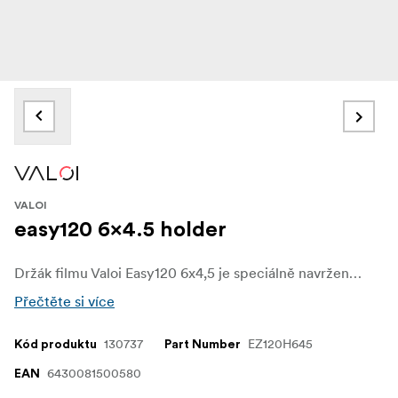
VALOI
easy120 6x4.5 holder
Držák filmu Valoi Easy120 6x4,5 je speciálně navržen pro skenování negativů středoformátových filmů 6x6 a zajišťuje dokonalé zarovnání a optimální výsledky. Je přizpůsoben jedinečným rozměrům tohoto formátu a je vybaven přesně dimenzovaným hradlem, které blokuje přebytečné světlo a zajišťuje přesné orámování.
Přečtěte si více
130737
EZ120H645
Kód produktu
Part Number
6430081500580
EAN