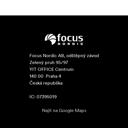
Focus Nordic AB, odštěpný závod

Zelený pruh 95/97

YIT OFFICE Centrum

140 00  Praha 4

Česká republika

IC: 07395019
Najít na Google Maps