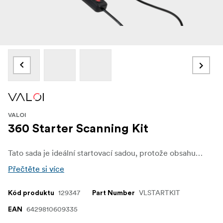
VALOI
360 Starter Scanning Kit
Tato sada je ideální startovací sadou, protože obsahuje základní vybavení pro skenování: Skvělý zdroj světla a skvělý držák.
Přečtěte si více
129347
VLSTARTKIT
Kód produktu
Part Number
6429810609335
EAN