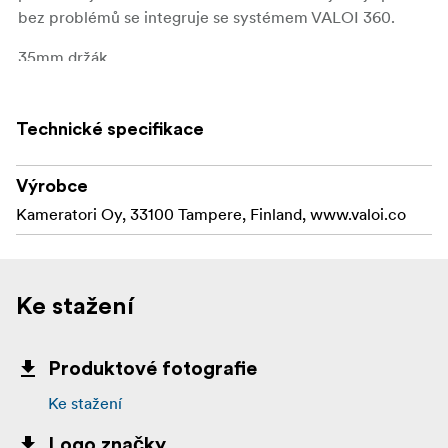
bez problémů se integruje se systémem VALOI 360.
35mm držák
Držák VALOI 35 mm je vyroben pro standardní 35mm
film s rozměry rámečku přibližně 24 × 36 mm a je
Technické specifikace
maximálně plochý a kvalitní. Je kompatibilní s přístrojem
Advancer, ale lze jej používat i samostatně.
Výrobce
Kameratori Oy, 33100 Tampere, Finland, www.valoi.co
Ke stažení
Produktové fotografie
Ke stažení
Logo značky