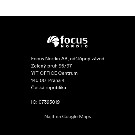
Focus Nordic AB, odštěpný závod

Zelený pruh 95/97

YIT OFFICE Centrum

140 00  Praha 4

Česká republika

IC: 07395019
Najít na Google Maps