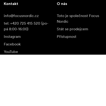
Kontakt
O nás
info@focusnordic.cz
Toto je společnost Focus
Nordic
tel: +420 725 415 520 (po-
pá 8:00-16:00)
Stát se prodejcem
Instagram
Přístupnost
Facebook
YouTube
LinkedIn
Inspirace
Ambasadoři
Inspirace & obsah
Kampaně