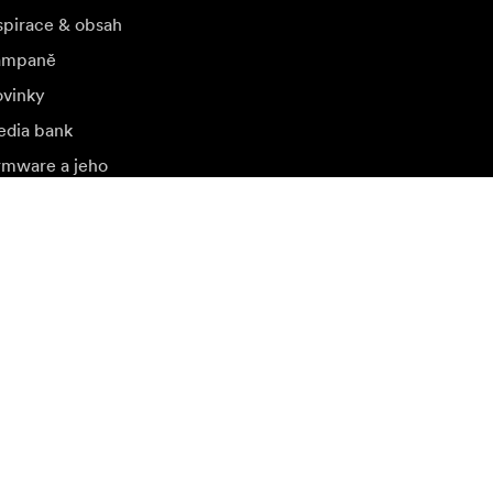
spirace & obsah
ampaně
vinky
dia bank
rmware a jeho
tualizace
štivte další místní trh