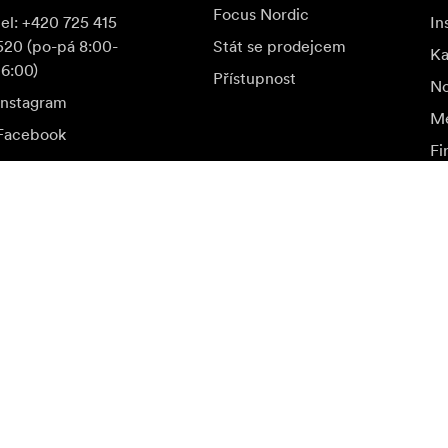
Focus Nordic
tel: +420 725 415
In
520 (po-pá 8:00-
Stát se prodejcem
K
16:00)
Přístupnost
No
Instagram
Me
Facebook
Fi
YouTube
ak
LinkedIn
a speciální nabídky.
Nav
Přihlásit se