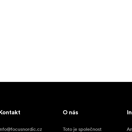
Kontakt
O nás
I
info@focusnordic.cz
Toto je společnost
Am