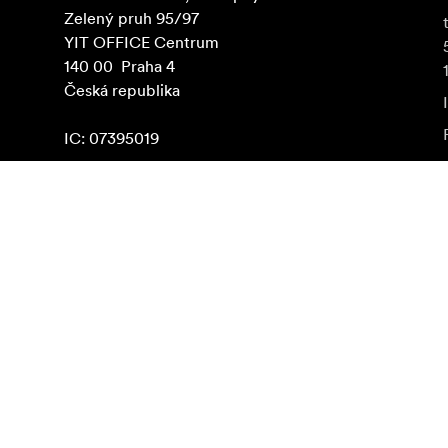
Zelený pruh 95/97

YIT OFFICE Centrum

140 00  Praha 4

Česká republika

IC: 07395019
Najít na Google Maps
Odebírat novinky
Získejte nejnovější informace o produktech, inspiraci 
Soukromá osoba
Prodejce