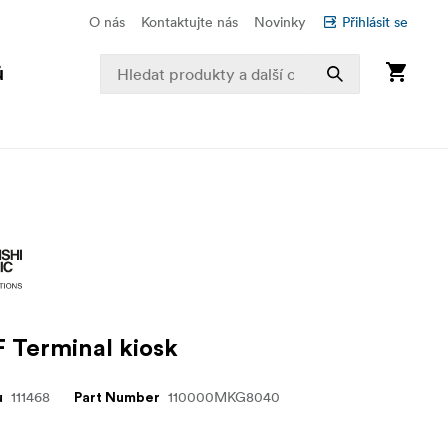
O nás
Kontaktujte nás
Novinky
Přihlásit se
ů
F Terminal kiosk
111468
110000MKG8040
u
Part Number